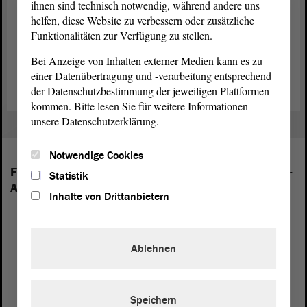
ihnen sind technisch notwendig, während andere uns
Diese/r könnte noch am selben Tag das Mandat annehmen. Die
helfen, diese Website zu verbessern oder zusätzliche
Ersatzperson wird von der
Landesliste
der
Partei
Die Linke gestellt.
Funktionalitäten zur Verfügung zu stellen.
Da die
Fraktion
Die Linke dann wieder ein Mitglied mehr hat, wird
im
Ältestenrat
über Veränderungen bei der Ausschussbesetzung und
Bei Anzeige von Inhalten externer Medien kann es zu
der Redezeitstruktur gesprochen werden müssen.
einer Datenübertragung und -verarbeitung entsprechend
der Datenschutzbestimmung der jeweiligen Plattformen
kommen. Bitte lesen Sie für weitere Informationen
unsere Datenschutzerklärung.
Notwendige Cookies
Folgende Fraktionen sind im Landtag von Sachsen-
Statistik
Anhalt vertreten:
Inhalte von Drittanbietern
Ablehnen
Speichern