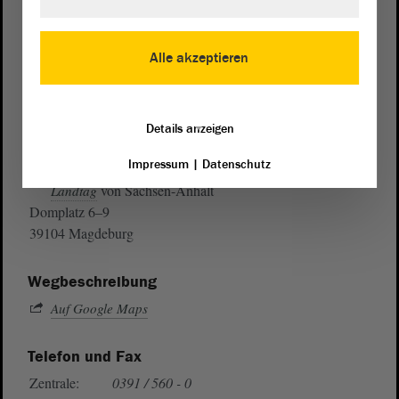
Alle akzeptieren
Details anzeigen
Postanschrift
Impressum
|
Datenschutz
von Sachsen-Anhalt
Landtag
Domplatz 6–9
39104 Magdeburg
Wegbeschreibung
Auf Google Maps
Telefon und Fax
Zentrale:
0391 / 560 - 0