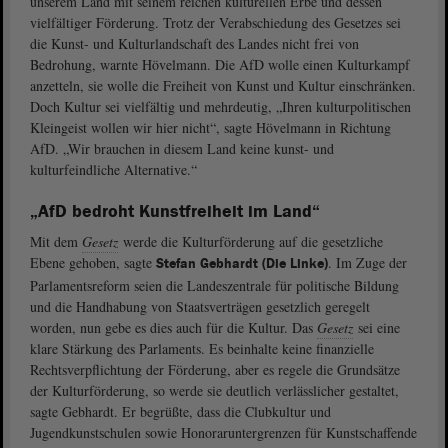
unserem Land mit seinem reichen kulturellen Erbe und dessen
vielfältiger Förderung. Trotz der Verabschiedung des Gesetzes sei
die Kunst- und Kulturlandschaft des Landes nicht frei von
Bedrohung, warnte Hövelmann. Die AfD wolle einen Kulturkampf
anzetteln, sie wolle die Freiheit von Kunst und Kultur einschränken.
Doch Kultur sei vielfältig und mehrdeutig, „Ihren kulturpolitischen
Kleingeist wollen wir hier nicht“, sagte Hövelmann in Richtung
AfD. „Wir brauchen in diesem Land keine kunst- und
kulturfeindliche Alternative.“
„AfD bedroht Kunstfreiheit im Land“
Mit dem
Gesetz
werde die Kulturförderung auf die gesetzliche
Ebene gehoben, sagte
. Im Zuge der
Stefan Gebhardt (Die Linke)
Parlamentsreform seien die Landeszentrale für politische Bildung
und die Handhabung von Staatsverträgen gesetzlich geregelt
worden, nun gebe es dies auch für die Kultur. Das
Gesetz
sei eine
klare Stärkung des Parlaments. Es beinhalte keine finanzielle
Rechtsverpflichtung der Förderung, aber es regele die Grundsätze
der Kulturförderung, so werde sie deutlich verlässlicher gestaltet,
sagte Gebhardt. Er begrüßte, dass die Clubkultur und
Jugendkunstschulen sowie Honoraruntergrenzen für Kunstschaffende