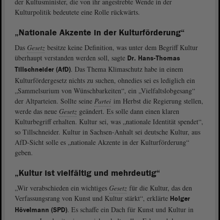
der Kultusminister, die von ihr angestrebte Wende in der
Kulturpolitik bedeutete eine Rolle rückwärts.
„Nationale Akzente in der Kulturförderung“
Das
Gesetz
besitze keine Definition, was unter dem Begriff Kultur
überhaupt verstanden werden soll, sagte
Dr. Hans-Thomas
. Das Thema Klimaschutz habe in einem
Tillschneider (AfD)
Kulturfördergesetz nichts zu suchen, ohnedies sei es lediglich ein
„Sammelsurium von Wünschbarkeiten“, ein „Vielfaltslobgesang“
der Altparteien. Sollte seine
Partei
im Herbst die Regierung stellen,
werde das neue
Gesetz
geändert. Es solle dann einen klaren
Kulturbegriff erhalten. Kultur sei, was „nationale Identität spendet“,
so Tillschneider. Kultur in Sachsen-Anhalt sei deutsche Kultur, aus
AfD-Sicht solle es „nationale Akzente in der Kulturförderung“
geben.
„Kultur ist vielfältig und mehrdeutig“
„Wir verabschieden ein wichtiges
Gesetz
für die Kultur, das den
Verfassungsrang von Kunst und Kultur stärkt“, erklärte
Holger
. Es schaffe ein Dach für Kunst und Kultur in
Hövelmann (SPD)