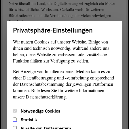
Netze überall im Land, die Digitalisierung sei zugleich ein Motor
für wirtschaftliches Wachstum. Czekalla warb für weiteren
Bürokratieabbau und die Vereinfachung der vielen schwierigen
Genehmigungsprozesse.
Privatsphäre-Einstellungen
Czekalla warb zudem für mehr Medienkompetenz, kritisches
Denken und die verantwortungsvolle Nutzung von Informationen.
Wir nutzen Cookies auf unserer Website. Einige von
Die Menschen in Sachsen-Anhalt sollten nicht nur Nutzende,
ihnen sind technisch notwendig, während andere uns
sondern Gestaltende des digitalen Wandels sein. „Digitalisierung
helfen, diese Website zu verbessern oder zusätzliche
braucht Vertrauen“, Datenschutz und Datensicherheit seien
Funktionalitäten zur Verfügung zu stellen.
grundlegende Bedürfnisse, Sicherheit und Fortschritt gehörten
untrennbar zusammen. „Die Digitalisierung bleibt eine zentrale
Bei Anzeige von Inhalten externer Medien kann es zu
Zukunftsaufgabe unseres Landes“, so Czekalla, „wer heute digital
einer Datenübertragung und -verarbeitung entsprechend
nicht vorangeht, verliert morgen.“
der Datenschutzbestimmung der jeweiligen Plattformen
kommen. Bitte lesen Sie für weitere Informationen
„Schnell und konsequent für alle“
unsere Datenschutzerklärung.
„Die
Koalition
digitalisiert die Fassade, nicht die Wirklichkeit“, so
der Eindruck von
nach der
Hendrik Lange (Die Linke)
Notwendige Cookies
Regierungserklärung
der Ministerin. Es fehle der
Landesregierung
Statistik
an einer Strategie, „wirklich umgesetzt wird kaum etwas“. Hunderte
Verwaltungsdienstleistungen soll es digital geben – „höchstens
Inhalte von Drittanbietern