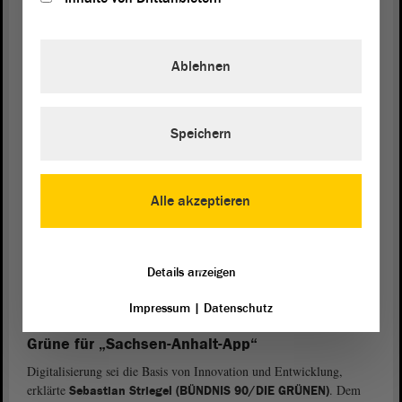
teilweise“, in der Praxis dann doch mit Formular ausdrucken und
abschicken, monierte Lange. Die Linke wolle „Digitalisierung,
schnell und konsequent für alle“, so Lange, aber aus schlechten
Ablehnen
analogen Prozessen würden auch schlechte digitale Prozesse. Hier
müsse nachjustiert werden. Seine
Fraktion
wolle „keine
Digitalisierung, die Konzerne bereichert statt öffentliche Strukturen
stärkt“, man spreche sich für eine gemeinwohlorientierte und
Speichern
datenschutzkonforme Digitalisierung aus.
Digitalisierung für behördliche Vorgänge
Alle akzeptieren
Habe der Staat einmal eine Information vom Bürger erhalten, sollte
diese auch für andere behördliche Vorgänge genutzt werden können,
sagte
, so werde Digitalisierung sinnvoll.
Dr. Falko Grube (SPD)
Die sei ein wichtiges Instrument für mehr Service für Bürgerinnen
Details anzeigen
und Bürger und könne auch zur Entlastung für Unternehmen
führen.
Impressum
|
Datenschutz
Grüne für „Sachsen-Anhalt-App“
Digitalisierung sei die Basis von Innovation und Entwicklung,
erklärte
. Dem
Sebastian Striegel (BÜNDNIS 90/DIE GRÜNEN)