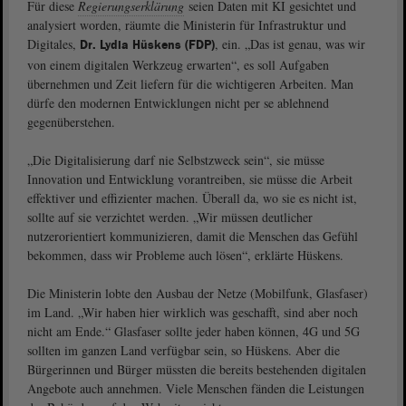
Für diese
Regierungserklärung
seien Daten mit KI gesichtet und
analysiert worden, räumte die Ministerin für Infrastruktur und
Digitales,
, ein. „Das ist genau, was wir
Dr. Lydia Hüskens (FDP)
von einem digitalen Werkzeug erwarten“, es soll Aufgaben
übernehmen und Zeit liefern für die wichtigeren Arbeiten. Man
dürfe den modernen Entwicklungen nicht per se ablehnend
gegenüberstehen.
„Die Digitalisierung darf nie Selbstzweck sein“, sie müsse
Innovation und Entwicklung vorantreiben, sie müsse die Arbeit
effektiver und effizienter machen. Überall da, wo sie es nicht ist,
sollte auf sie verzichtet werden. „Wir müssen deutlicher
nutzerorientiert kommunizieren, damit die Menschen das Gefühl
bekommen, dass wir Probleme auch lösen“, erklärte Hüskens.
Die Ministerin lobte den Ausbau der Netze (Mobilfunk, Glasfaser)
im Land. „Wir haben hier wirklich was geschafft, sind aber noch
nicht am Ende.“ Glasfaser sollte jeder haben können, 4G und 5G
sollten im ganzen Land verfügbar sein, so Hüskens. Aber die
Bürgerinnen und Bürger müssten die bereits bestehenden digitalen
Angebote auch annehmen. Viele Menschen fänden die Leistungen