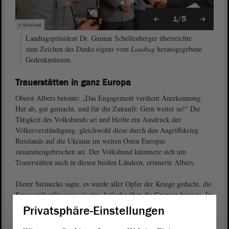
1/5
© ltlsa/smü
Landtagspräsident Dr. Gunnar Schellenberger überreichte
zum Zeichen des Danks eigens vom
Landtag
herausgegebene
Gedenkmünzen.
Trauerstätten in ganz Europa
Oberst Albers betonte: „Das Engagement verdient Anerkennung:
Hut ab, gut gemacht, und für die Zukunft: Gern weiter so!“ Die
Tätigkeit des Volksbunds sei und bleibe ein Ausdruck der
Völkerverständigung, gleichwohl diese durch den Angriffskrieg
Russlands auf die Ukraine im weiten Osten Europas
zusammengebrochen sei. Der Volksbund kümmere sich um
Trauerstätten auch in diesen beiden Ländern, erinnerte Albers.
Dieter Steinecke sagte, es werde aller Opfer der Kriege gedacht, die
Kriegsgräberfürsorge sei eine Aufgabe über die Grenzen hinweg. In
Sachsen-Anhalt werde es in diesem Jahr wieder internationale
Privatsphäre-Einstellungen
Jugendcamps geben, auch eine Lehrerfortbildung in Riga stehe auf
der Agenda. „Es ist schwer vorstellbar und doch wahr, dass in