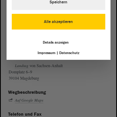
Speichern
Alle akzeptieren
Details anzeigen
Impressum
|
Datenschutz
Postanschrift
von Sachsen-Anhalt
Landtag
Domplatz 6–9
39104 Magdeburg
Wegbeschreibung
Auf Google Maps
Telefon und Fax