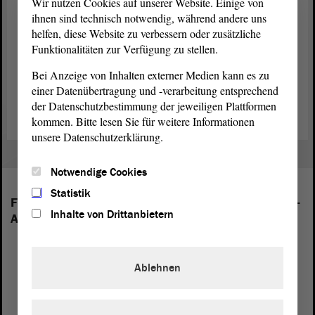
Wir nutzen Cookies auf unserer Website. Einige von
Europa wieder Krieg ist“, sagte Steinecke. Er hoffe, dass man dem
ihnen sind technisch notwendig, während andere uns
Sinnspruch des Volksbunds auch in Zukunft folgen werden:
helfen, diese Website zu verbessern oder zusätzliche
„Versöhnung über den Gräbern, Arbeiten für den Frieden.“
Funktionalitäten zur Verfügung zu stellen.
Zum Landesverband Sachsen-Anhalt des Volksbundes Deutsche
Bei Anzeige von Inhalten externer Medien kann es zu
Kriegsgräberfürsorge e.V.
einer Datenübertragung und -verarbeitung entsprechend
der Datenschutzbestimmung der jeweiligen Plattformen
kommen. Bitte lesen Sie für weitere Informationen
unsere Datenschutzerklärung.
Notwendige Cookies
Statistik
Folgende Fraktionen sind im Landtag von Sachsen-
Inhalte von Drittanbietern
Anhalt vertreten:
Ablehnen