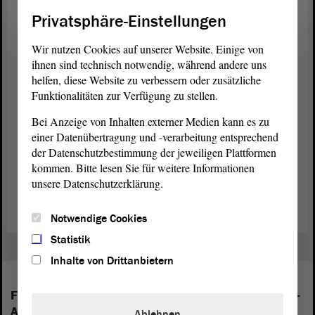
Privatsphäre-Einstellungen
60 Prozent der wahl-berechtigten Menschen beteiligten sich an der
Landtags-Wahl. Das waren etwas mehr als 1 Million Menschen.
Wir nutzen Cookies auf unserer Website. Einige von
ihnen sind technisch notwendig, während andere uns
Im Ergebnis der Landtags-Wahl werden 97 Abgeordnete im neuen
helfen, diese Website zu verbessern oder zusätzliche
Landtag
von Sachsen-Anhalt für die Interessen der Bürger da sein.
Funktionalitäten zur Verfügung zu stellen.
Unter den Abgeordneten sind 27 Frauen und 70 Männer.
Bei Anzeige von Inhalten externer Medien kann es zu
Namen und Fotos von allen 97 Abgeordneten finden Sie in der
einer Datenübertragung und -verarbeitung entsprechend
Vorabauflage von Kürschners Volkshandbuch des Landtags von
der Datenschutzbestimmung der jeweiligen Plattformen
Sachsen-Anhalt der 8. Wahlperiode.
kommen. Bitte lesen Sie für weitere Informationen
unsere Datenschutzerklärung.
(Dies ist ein Angebot in Einfacher Sprache.)
Notwendige Cookies
Statistik
Inhalte von Drittanbietern
Folgende Fraktionen sind im Landtag von Sachsen-
Anhalt vertreten:
Ablehnen