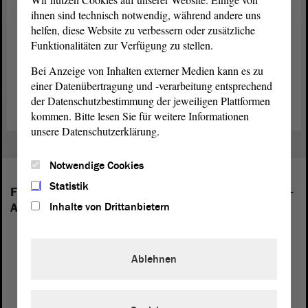
Landtagspräsident übrigens schon fast zwei Jahrzehnte lang. Eine
ihnen sind technisch notwendig, während andere uns
gemeinsame Veranstaltung gibt es beispielsweise am jährlich
helfen, diese Website zu verbessern oder zusätzliche
deutschlandweit stattfindenden Vorlesetag.
Funktionalitäten zur Verfügung zu stellen.
Traditionell wurde der Weihnachtsbaum von einer/einem
Bei Anzeige von Inhalten externer Medien kann es zu
Abgeordneten des Landtags gestiftet. In diesem Jahr stammt die
einer Datenübertragung und -verarbeitung entsprechend
Baumspende von Alexander Räuscher (CDU).
der Datenschutzbestimmung der jeweiligen Plattformen
kommen. Bitte lesen Sie für weitere Informationen
unsere Datenschutzerklärung.
Notwendige Cookies
Statistik
Folgende Fraktionen sind im Landtag von Sachsen-
Inhalte von Drittanbietern
Anhalt vertreten:
Ablehnen