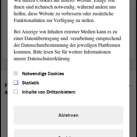
Landtagspräsident übrigens schon fast zwei Jahrzehnte lang. Eine
ihnen sind technisch notwendig, während andere uns
gemeinsame Veranstaltung gibt es beispielsweise am jährlich
helfen, diese Website zu verbessern oder zusätzliche
deutschlandweit stattfindenden Vorlesetag.
Funktionalitäten zur Verfügung zu stellen.
Traditionell wurde der Weihnachtsbaum von einer/einem
Bei Anzeige von Inhalten externer Medien kann es zu
Abgeordneten des Landtags gestiftet. In diesem Jahr stammt die
einer Datenübertragung und -verarbeitung entsprechend
Baumspende von Alexander Räuscher (CDU).
der Datenschutzbestimmung der jeweiligen Plattformen
kommen. Bitte lesen Sie für weitere Informationen
unsere Datenschutzerklärung.
Notwendige Cookies
Statistik
Folgende Fraktionen sind im Landtag von Sachsen-
Inhalte von Drittanbietern
Anhalt vertreten:
Ablehnen