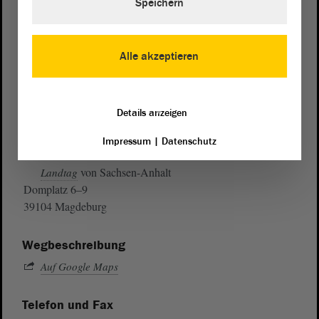
Speichern
Alle akzeptieren
Details anzeigen
Impressum
|
Datenschutz
Postanschrift
von Sachsen-Anhalt
Landtag
Domplatz 6–9
39104 Magdeburg
Wegbeschreibung
Auf Google Maps
Telefon und Fax