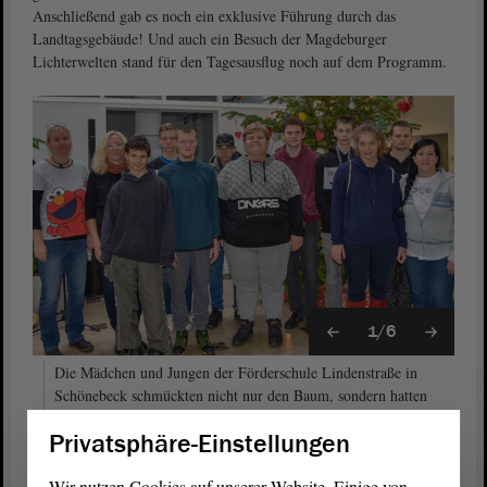
Anschließend gab es noch ein exklusive Führung durch das
Landtagsgebäude! Und auch ein Besuch der Magdeburger
Lichterwelten stand für den Tagesausflug noch auf dem Programm.
1/6
Die Mädchen und Jungen der Förderschule Lindenstraße in
Schönebeck schmückten nicht nur den Baum, sondern hatten
auch ein kleines Programm mitgebracht.
Privatsphäre-Einstellungen
Kontakt mit der Förderschule „Lindenstraße“ hat der
Wir nutzen Cookies auf unserer Website. Einige von