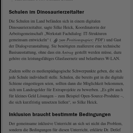
Schulen im Dinosaurierzeitalter
Die Schulen im Land befänden sich in einem digitalen
Dinosaurierzeitalter, sagte Silke Heick, Koordinatorin der
Arbeitsgemeinschaft „Werkstatt Fachdialog: IT-Strukturen
gemeinsam entwickeln“ (
zum Positionspapier; PDF
) und Gast
der Dialogveranstaltung. Sie benötigten zuallererst eine technische
Basisausstattung, ohne dass ein
Antrag
gestellt werden müsse, dazu
gehöre ein leistungsfähiges Glasfasernetz und belastbares W-LAN.
Zudem sollte es medienpädagogische Schwerpunkte geben, die sich
jede Schule individuell stelle. Schulen, die bereits gut in die digitale
Schiene eingestiegen seien, sollten dann die Möglichkeit bekommen,
sich um Landesgelder für Extraprojekte zu bewerben. „Es gibt auch
für kleines Geld Lösungen – zum Beispiel Open-Source-Produkte –,
die sich kurzfristig umsetzen ließen“, so Silke Heick.
Inklusion braucht bestimmte Bedingungen
Der gemeinsame inklusive Unterricht an sich sei nicht das Problem,
sondern die Bedingungen für diesen Unterricht, erklärte Dr. Detlef