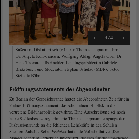
1/4
Saßen am Diskutiertisch (v.l.n.r.): Thomas Lippmann, Prof.
Dr. Angela Kolb-Janssen, Wolfgang Aldag, Angela Gorr, Dr.
Hans-Thomas Tillschneider, Landtagspräsidentin Gabriele
Brakebusch und Moderator Stephan Schulze (MDR). Foto:
Stefanie Böhme
Eröffnungsstatements der Abgeordneten
Zu Beginn der Gesprächsrunde hatten die Abgeordneten Zeit für ein
kleines Eröffnungsstatement, das schon einen Einblick in die
vertretene Bildungspolitik gewährte. Eine Ausschreibung sei noch
keine Stellenbesetzung, erinnerte Thomas Lippmann eingangs der
Diskussionsrunde an die fehlenden Lehrkräfte in den Schulen
Sachsen-Anhalts. Seine
Fraktion
hatte die Volksinitiative „Den
Mangel beenden!“ erheblich unterstützt, die sich für die umgehende