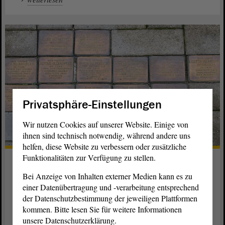
Privatsphäre-Einstellungen
Wir nutzen Cookies auf unserer Website. Einige von
ihnen sind technisch notwendig, während andere uns
helfen, diese Website zu verbessern oder zusätzliche
Funktionalitäten zur Verfügung zu stellen.
Holocaustgedenktag 2018 in
Magdeburg
Bei Anzeige von Inhalten externer Medien kann es zu
einer Datenübertragung und -verarbeitung entsprechend
Mit Gedenkreden und Blumen wird am 27. Januar im
der Datenschutzbestimmung der jeweiligen Plattformen
der Millionen Opfer des Holocausts gedacht.
Landtag
kommen. Bitte lesen Sie für weitere Informationen
unsere Datenschutzerklärung.