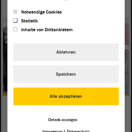
weiterlesen
Notwendige Cookies
Statistik
Inhalte von Drittanbietern
Ablehnen
Speichern
Alle akzeptieren
Holocaustgedenktag 2017 in Halle
(Saale)
Details anzeigen
„Roter Ochse“ und Franckesche Stiftungen: Orte des
Opfergedenkens für
und
.
Landtag
Landesregierung
Impressum
|
Datenschutz