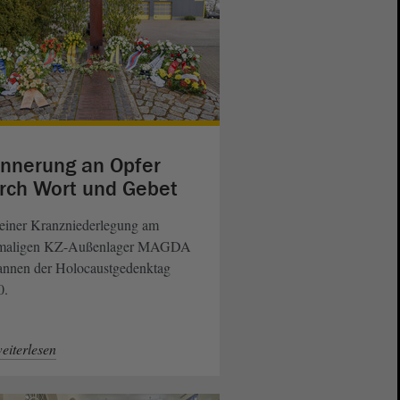
innerung an Opfer
rch Wort und Gebet
 einer Kranzniederlegung am
maligen KZ-Außenlager MAGDA
annen der Holocaustgedenktag
0.
eiterlesen