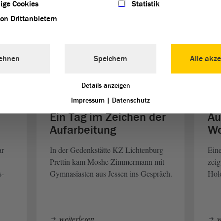
ige Cookies
Statistik
von Drittanbietern
ehnen
Speichern
Alle akze
Details anzeigen
Impressum
|
Datenschutz
n
Ein Tag im Zeichen der
Au
Aufarbeitung
Wo
ar
In der Gedenkstätte KZ Lichtenburg
Eine
Prettin kam Moshe Zimmermann mit
zeig
s-
Gymnasiasten aus Jessen ins Gespräch.
Hol
weiterlesen
w