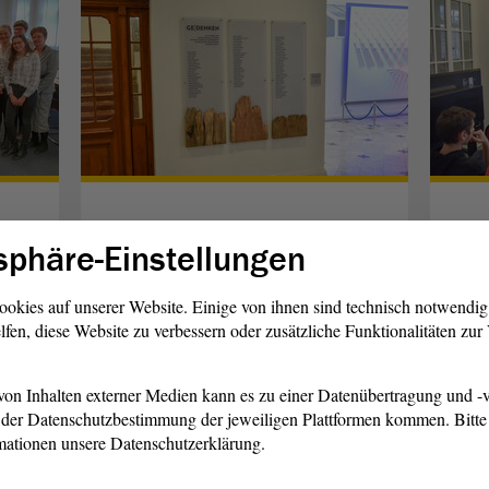
Gedenktafel für Opfer
Fr
sphäre-Einstellungen
von NS-Verfolgung
un
Der
erinnert mit einer
Sch
Landtag
ookies auf unserer Website. Einige von ihnen sind technisch notwendi
iker
Gedenktafel an 87
Gym
lfen, diese Website zu verbessern oder zusätzliche Funktionalitäten zu
ehemalige
der Region Sachsen-
Ges
Abgeordnete
Anhalt, die NS-Opfer wurden.
on Inhalten externer Medien kann es zu einer Datenübertragung und -v
der Datenschutzbestimmung der jeweiligen Plattformen kommen. Bitte 
mationen unsere Datenschutzerklärung.
weiterlesen
w