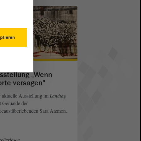
ptieren
sstellung „Wenn
rte versagen"
 aktuelle Ausstellung im
Landtag
t Gemälde der
ocaustüberlebenden Sara Atzmon.
eiterlesen