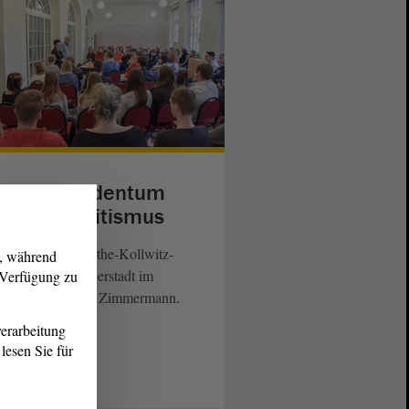
agen zu Judentum
d Antisemitismus
üler/innen am Käthe-Kollwitz-
g, während
nasiums in Halberstadt im
r Verfügung zu
präch mit Moshe Zimmermann.
erarbeitung
lesen Sie für
eiterlesen