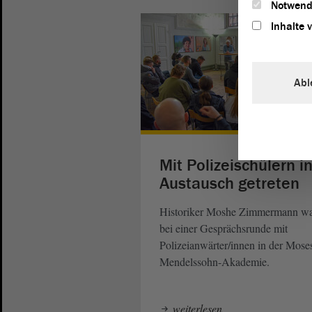
Notwend
Inhalte 
Abl
Mit Polizeischülern i
Austausch getreten
Historiker Moshe Zimmermann w
bei einer Gesprächsrunde mit
Polizeianwärter/innen in der Mose
Mendelssohn-Akademie.
weiterlesen