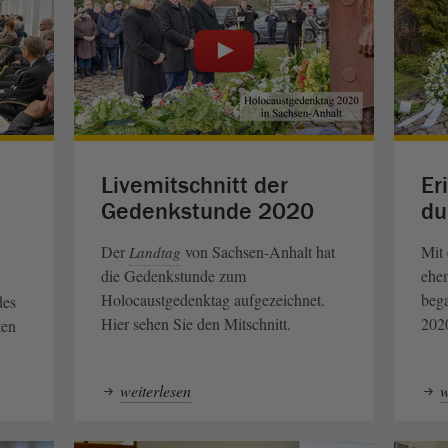
Livemitschnitt der
Er
Gedenkstunde 2020
du
Der
von Sachsen-Anhalt hat
Mit
Landtag
die Gedenkstunde zum
ehe
Holocaustgedenktag aufgezeichnet.
beg
des
Hier sehen Sie den Mitschnitt.
202
ten
weiterlesen
w