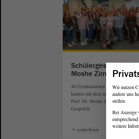
Schülergespräch mit
Privat
Moshe Zimmermann
40 Gymnasiasten aus Schönebeck
Wir nutzen C
kamen mit dem israelischen Histor
andere uns he
stellen.
Prof. Dr. Moshe Zimmermann ins
Gespräch.
Bei Anzeige v
entsprechend 
weitere Infor
weiterlesen