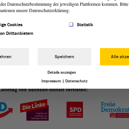
der Datenschutzbestimmung der jeweiligen Plattformen kommen. Bitte 
mationen unsere Datenschutzerklärung.
e zum Nachlesen (PDF) (PDF; 398.59 KB)
ige Cookies
Statistik
von Drittanbietern
ehnen
Speichern
Alle akze
Details anzeigen
Impressum
|
Datenschutz
Landtag von Sachsen-Anhalt vertreten: