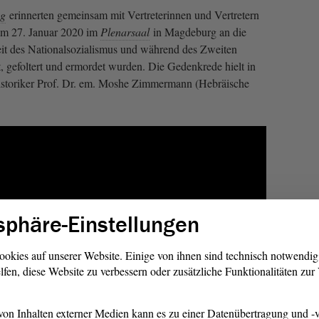
ng
erinnerten gemeinsam mit Vertreterinnen und Vertretern
 am 27. Januar 2020 im
Plenarsaal
in Magdeburg an die
Zeit des Nationalsozialismus und während des Zweiten
et, gefoltert und ermordet wurden. Die Gedenkrede hielt in
Historiker Prof. Dr. em. Moshe Zimmermann (Hebräische
sphäre-Einstellungen
ookies auf unserer Website. Einige von ihnen sind technisch notwendi
lfen, diese Website zu verbessern oder zusätzliche Funktionalitäten zu
on Inhalten externer Medien kann es zu einer Datenübertragung und -v