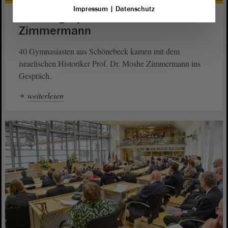
Impressum
|
Datenschutz
Schülergespräch mit Moshe
Zimmermann
40 Gymnasiasten aus Schönebeck kamen mit dem
israelischen Historiker Prof. Dr. Moshe Zimmermann ins
Gespräch.
weiterlesen