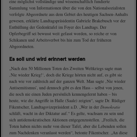
eine möglichst vollständige und wissenschaftlich fundierte
Sammlung von Informationen über die von den Nationalsozialisten
verfolgte Abgeordnete aus dem Gebiet des heutigen Sachsen-Anhalts
gewesen, erklärte Landtagspräsidentin Gabriele Brakebusch vor der
Enthüllung der Gedenktafel im Foyer des Landtags. Der
Opferbegriff sei bewusst weit gefasst worden, so reiche er von
Schikanen und Arbeitsverbot bis hin zum Tod der früheren
Abgeordneten.
Es soll und wird erinnert werden
„Nach den 50 Millionen Toten des Zweiten Weltkriegs sagte man
‚Nie wieder Krieg!‘, doch die Kriege hörten nicht auf, es gibt sie
nach wie vor zahlreich auf der ganzen Welt. Man sagte ‚Nie wieder
Antisemitismus’, und dennoch gibt es den Hass – selbst von jenen,
die noch nie einen Juden persönlich kennengelernt haben – bis
heute, wie die Angriffe in Halle (Saale) zeigten“, sagte Dr. Rüdiger
Fikentscher, Landtagsvizepräsident a.D. „Wer in der
Demokratie
schläft, wacht in der Diktatur auf.“ Es gelte, wachsam zu sein und
sich antidemokratischen Aktionen entgegenzustellen. „Freilich, die
Toten haben nichts mehr von dieser Tafel, aber die Lebenden sollen
zum Nachdenken veranlasst werden“, betonte Fikentscher. „An diese