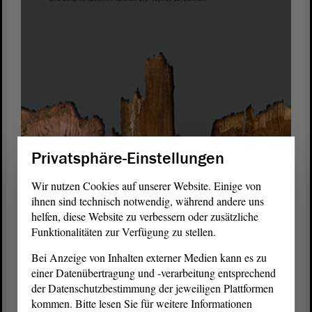
Privatsphäre-Einstellungen
Die wissenschaftliche Dokumentation VER|FOLGT informiert
Wir nutzen Cookies auf unserer Website. Einige von
über Abgeordnete aus der Region des heutigen Sachsen-Anhalt,
ihnen sind technisch notwendig, während andere uns
die Opfer der nationalsozialistischen Diktatur von 1933 bis 1945
helfen, diese Website zu verbessern oder zusätzliche
in Deutschland wurden. Foto: Titelbild der Broschüre
Funktionalitäten zur Verfügung zu stellen.
Bei Anzeige von Inhalten externer Medien kann es zu
Die Tafel ist im Foyer zu besichtigen, der erste Blick der
einer Datenübertragung und -verarbeitung entsprechend
Besucherinnen und Besucher im
Landtag
fällt auf die Tafel und
der Datenschutzbestimmung der jeweiligen Plattformen
setzt ein würdiges Zeichen zur Erinnerung an 87 verfolgte
kommen. Bitte lesen Sie für weitere Informationen
Abgeordnete. Vor Ort können über einen QR-Code zahlreiche