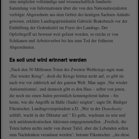
eine möglichst vollständige und wissenschaftlich fundierte
Sammlung von Informationen über die von den Nationalsozialisten
verfolgte Abgeordnete aus dem Gebiet des heutigen Sachsen-Anhalts
gewesen, erklärte Landtagspräsidentin Gabriele Brakebusch vor der
Enthüllung der Gedenktafel im Foyer des Landtags. Der
Opferbegriff sei bewusst weit gefasst worden, so reiche er von
Schikanen und Arbeitsverbot bis hin zum Tod der früheren
Abgeordneten.
Es soll und wird erinnert werden
„Nach den 50 Millionen Toten des Zweiten Weltkriegs sagte man
‚Nie wieder Krieg!‘, doch die Kriege hörten nicht auf, es gibt sie
nach wie vor zahlreich auf der ganzen Welt. Man sagte ‚Nie wieder
Antisemitismus’, und dennoch gibt es den Hass – selbst von jenen,
die noch nie einen Juden persönlich kennengelernt haben – bis
heute, wie die Angriffe in Halle (Saale) zeigten“, sagte Dr. Rüdiger
Fikentscher, Landtagsvizepräsident a.D. „Wer in der
Demokratie
schläft, wacht in der Diktatur auf.“ Es gelte, wachsam zu sein und
sich antidemokratischen Aktionen entgegenzustellen. „Freilich, die
Toten haben nichts mehr von dieser Tafel, aber die Lebenden sollen
zum Nachdenken veranlasst werden“, betonte Fikentscher. „An diese