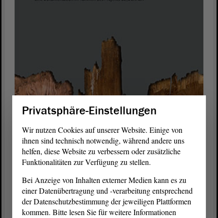
Privatsphäre-Einstellungen
Die wissenschaftliche Dokumentation VER|FOLGT informiert
Wir nutzen Cookies auf unserer Website. Einige von
über Abgeordnete aus der Region des heutigen Sachsen-Anhalt,
ihnen sind technisch notwendig, während andere uns
die Opfer der nationalsozialistischen Diktatur von 1933 bis 1945
helfen, diese Website zu verbessern oder zusätzliche
in Deutschland wurden. Foto: Titelbild der Broschüre
Funktionalitäten zur Verfügung zu stellen.
Bei Anzeige von Inhalten externer Medien kann es zu
Die Tafel ist im Foyer zu besichtigen, der erste Blick der
einer Datenübertragung und -verarbeitung entsprechend
Besucherinnen und Besucher im
Landtag
fällt auf die Tafel und
der Datenschutzbestimmung der jeweiligen Plattformen
setzt ein würdiges Zeichen zur Erinnerung an 87 verfolgte
kommen. Bitte lesen Sie für weitere Informationen
Abgeordnete. Vor Ort können über einen QR-Code zahlreiche