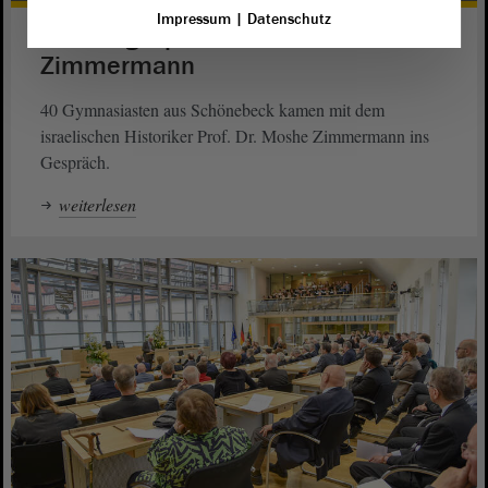
Impressum
|
Datenschutz
Schülergespräch mit Moshe
Zimmermann
40 Gymnasiasten aus Schönebeck kamen mit dem
israelischen Historiker Prof. Dr. Moshe Zimmermann ins
Gespräch.
weiterlesen