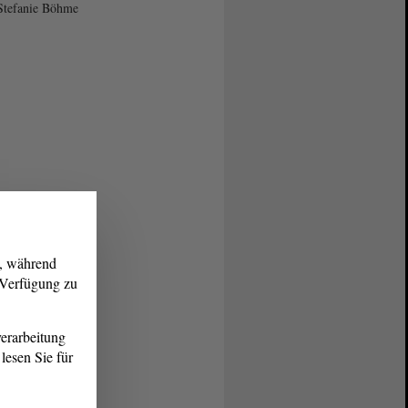
Stefanie Böhme
g, während
r Verfügung zu
erarbeitung
lesen Sie für