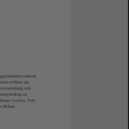
gspräsidentin Gabriele
usch eröffnete die
veranstaltung zum
ustgedenktag im
burger
Landtag
. Foto:
nie Böhme