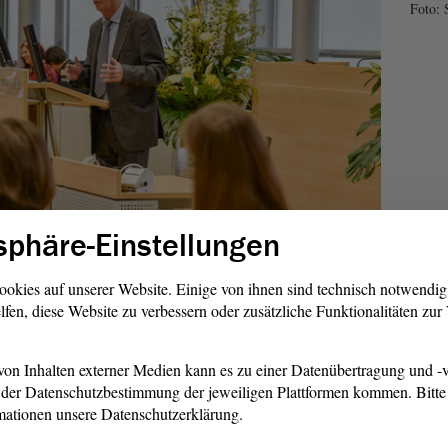
Foto: 
sphäre-Einstellungen
ookies auf unserer Website. Einige von ihnen sind technisch notwendi
muss viel früher ansetzen
lfen, diese Website zu verbessern oder zusätzliche Funktionalitäten zu
er wolle er die Gedanken eines Historikers aus Israel,
n es gelungen sei, vor dem Zweiten Weltkrieg nach
on Inhalten externer Medien kann es zu einer Datenübertragung und -v
Landtag
teilen, erklärte Moshe Zimmermann. Die Mahnung
der Datenschutzbestimmung der jeweiligen Plattformen kommen. Bitte 
ein auf „Nie wieder Auschwitz!“ reduziert werden, sie sei
mationen unsere Datenschutzerklärung.
er nationalsozialistischen Verbrechen an gültig. Denn jedes