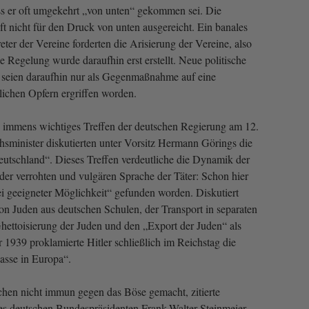
s er oft umgekehrt „von unten“ gekommen sei. Die
t nicht für den Druck von unten ausgereicht. Ein banales
reter der Vereine forderten die Arisierung der Vereine, also
 Regelung wurde daraufhin erst erstellt. Neue politische
seien daraufhin nur als Gegenmaßnahme auf eine
lichen Opfern ergriffen worden.
 immens wichtiges Treffen der deutschen Regierung am 12.
sminister diskutierten unter Vorsitz Hermann Görings die
utschland“. Dieses Treffen verdeutliche die Dynamik der
er verrohten und vulgären Sprache der Täter: Schon hier
i geeigneter Möglichkeit“ gefunden worden. Diskutiert
on Juden aus deutschen Schulen, der Transport in separaten
hettoisierung der Juden und den „Export der Juden“ als
 1939 proklamierte Hitler schließlich im Reichstag die
asse in Europa“.
chen nicht immun gegen das Böse gemacht, zitierte
 deutschen Bundespräsidenten Frank-Walter Steinmeier