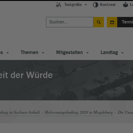
Textgröße
Kontrast
L
Term
es
Themen
Mitgestalten
Landtag
eit der Würde
ktag in Sachsen-Anhalt
Holocaustgedenktag 2020 in Magdeburg
Die Unan