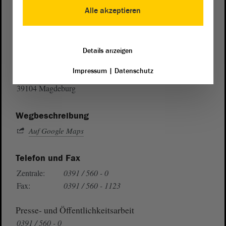
Alle akzeptieren
Postanschrift
Details anzeigen
von Sachsen-Anhalt
Landtag
Impressum
|
Datenschutz
Domplatz 6–9
39104 Magdeburg
Wegbeschreibung
Auf Google Maps
Telefon und Fax
Zentrale:
0391 / 560 - 0
Fax:
0391 / 560 - 1123
Presse- und Öffentlichkeitsarbeit
0391 / 560 - 0