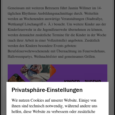
Gemeinsam mit weiteren Betreuern führt Jasmin Willmer im 14-
täglichen Rhythmus Ausbildungsnachmittage durch. Weiterhin
werden an Wochenenden auswärtige Veranstaltungen (Stadtrallye,
Wettkampf Löschangriff o. Ä.) besucht. Um weitere Kinder aus der
Kinderfeuerwehr in die Jugendfeuerwehr übernehmen zu können,
werden demnächst zusätzliche Termine für die Kinder in der Woche
(nach ihrer Arbeit in einer Vollzeitstelle) angeboten. Zusätzlich
werden den Kindern besondere Events geboten:
Berufsfeuerwehrwochenende mit Übernachtung im Feuerwehrhaus,
Halloweenpartys, Weihnachtsfeier und gemeinsames Grillen.
Privatsphäre-Einstellungen
Wir nutzen Cookies auf unserer Website. Einige von
ihnen sind technisch notwendig, während andere uns
helfen, diese Website zu verbessern oder zusätzliche