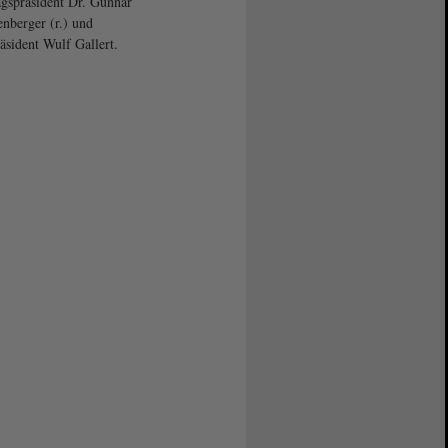
gspräsident Dr. Gunnar
enberger (r.) und
äsident Wulf Gallert.