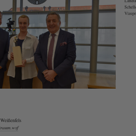
Landta
Schell
Vizepr
 Weißenfels
traum.wsf