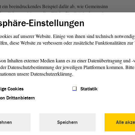
bt ein beeindruckendes Beispiel dafür ab, wie Gemeinsinn
ntlich organisiert er die „Küche für alle“, in der es eine
sphäre-Einstellungen
bt. Unter seiner Initiative findet in Kooperation mit dem
lischen Kirche Weißenfels ein regelmäßiges
udem gehört er zum Organisationsteam des 1. Christopher-
ookies auf unserer Website. Einige von ihnen sind technisch notwendi
landkreis. Aufmerksamkeit erregte er mit der von ihm
lfen, diese Website zu verbessern oder zusätzliche Funktionalitäten zu
en Teuerung“ und diversen Pflanzaktionen.
on Inhalten externer Medien kann es zu einer Datenübertragung und -v
der Datenschutzbestimmung der jeweiligen Plattformen kommen. Bitte 
mationen unsere Datenschutzerklärung.
ige Cookies
Statistik
von Drittanbietern
ehnen
Speichern
Alle akze