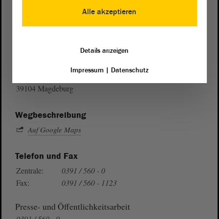
Alle akzeptieren
Postanschrift
Details anzeigen
von Sachsen-Anhalt
Landtag
Impressum
|
Datenschutz
Domplatz 6–9
39104 Magdeburg
Wegbeschreibung
Auf Google Maps
Telefon und Fax
Zentrale:
0391 / 560 - 0
Fax:
0391 / 560 - 1123
Presse- und Öffentlichkeitsarbeit
0391 / 560 - 0