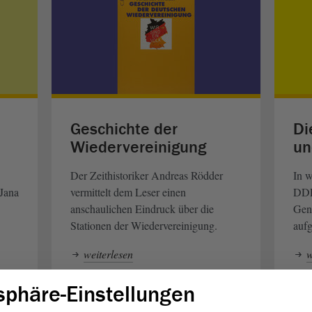
Geschichte der
Di
Wiedervereinigung
un
Der Zeithistoriker Andreas Rödder
In 
 Jana
vermittelt dem Leser einen
DDR
anschaulichen Eindruck über die
Gene
Stationen der Wiedervereinigung.
aufg
weiterlesen
w
sphäre-Einstellungen