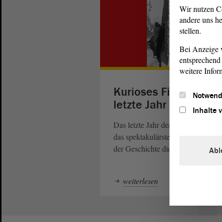
Wir nutzen C
andere uns he
stellen.
Bei Anzeige v
entsprechend 
weitere Infor
Kurioses Finale: Das
Notwend
letzte Jahr der DDR
Inhalte 
Das letzte Jahr der DDR ist zuglei
das spektakulärste und spannendst
der Geschichte dieses Landes.
Abl
weiterlesen