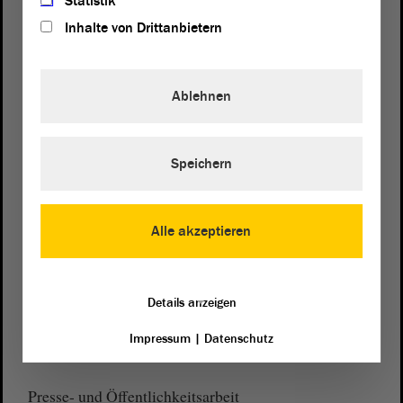
Statistik
Inhalte von Drittanbietern
Ablehnen
Postanschrift
von Sachsen-Anhalt
Landtag
Domplatz 6–9
Speichern
39104 Magdeburg
Wegbeschreibung
Alle akzeptieren
Auf Google Maps
Telefon und Fax
Details anzeigen
Zentrale:
0391 / 560 - 0
Impressum
|
Datenschutz
Fax:
0391 / 560 - 1123
Presse- und Öffentlichkeitsarbeit