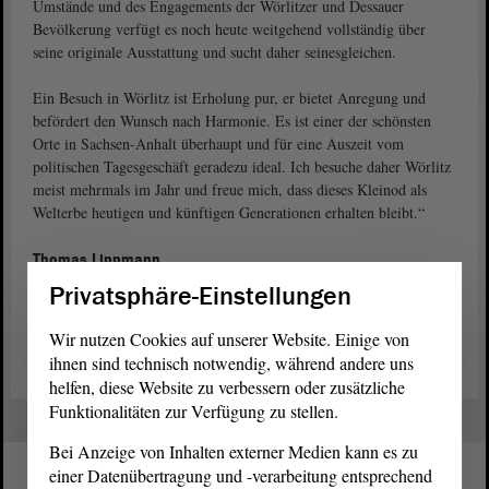
Umstände und des Engagements der Wörlitzer und Dessauer
Bevölkerung verfügt es noch heute weitgehend vollständig über
seine originale Ausstattung und sucht daher seinesgleichen.
Ein Besuch in Wörlitz ist Erholung pur, er bietet Anregung und
befördert den Wunsch nach Harmonie. Es ist einer der schönsten
Orte in Sachsen-Anhalt überhaupt und für eine Auszeit vom
politischen Tagesgeschäft geradezu ideal. Ich besuche daher Wörlitz
meist mehrmals im Jahr und freue mich, dass dieses Kleinod als
Welterbe heutigen und künftigen Generationen erhalten bleibt.“
Thomas Lippmann
Landtagsabgeordneter, DIE LINKE
Privatsphäre-Einstellungen
Vorheriger
–
Lieblingsorte
–
Folgender
Wir nutzen Cookies auf unserer Website. Einige von
ihnen sind technisch notwendig, während andere uns
helfen, diese Website zu verbessern oder zusätzliche
Funktionalitäten zur Verfügung zu stellen.
Bei Anzeige von Inhalten externer Medien kann es zu
einer Datenübertragung und -verarbeitung entsprechend