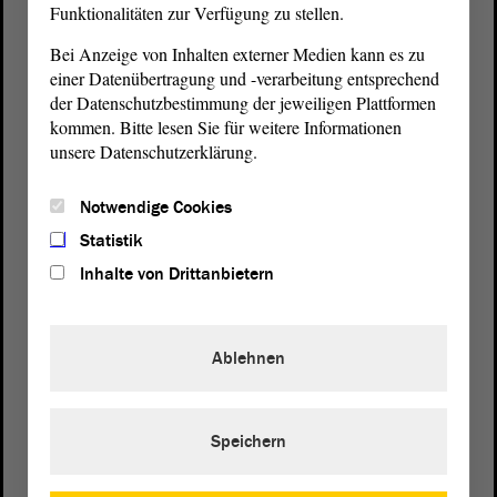
Funktionalitäten zur Verfügung zu stellen.
Bei Anzeige von Inhalten externer Medien kann es zu
einer Datenübertragung und -verarbeitung entsprechend
der Datenschutzbestimmung der jeweiligen Plattformen
Postanschrift
kommen. Bitte lesen Sie für weitere Informationen
von Sachsen-Anhalt
Landtag
unsere Datenschutzerklärung.
Domplatz 6–9
39104 Magdeburg
Notwendige Cookies
Statistik
Wegbeschreibung
Inhalte von Drittanbietern
Auf Google Maps
Telefon und Fax
Ablehnen
Zentrale:
0391 / 560 - 0
Fax:
0391 / 560 - 1123
Speichern
Presse- und Öffentlichkeitsarbeit