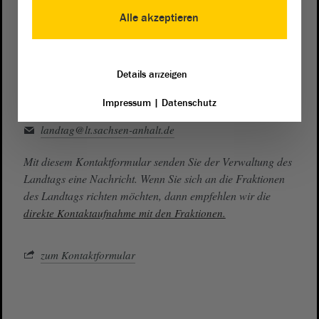
0391 / 560 - 0
Alle akzeptieren
Besucherdienst
0391 / 560 - 0
Details anzeigen
Impressum
|
Datenschutz
Kontakt
landtag@lt.sachsen-anhalt.de
Mit diesem Kontaktformular senden Sie der Verwaltung des
Landtags eine Nachricht. Wenn Sie sich an die Fraktionen
des Landtags richten möchten, dann empfehlen wir die
direkte Kontaktaufnahme mit den Fraktionen.
zum Kontaktformular