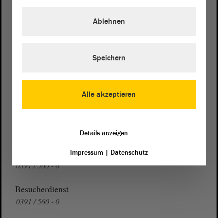
von Sachsen-Anhalt
Landtag
Ablehnen
Domplatz 6–9
39104 Magdeburg
Speichern
Wegbeschreibung
Auf Google Maps
Alle akzeptieren
Telefon und Fax
Zentrale:
0391 / 560 - 0
Fax:
0391 / 560 - 1123
Details anzeigen
Presse- und Öffentlichkeitsarbeit
Impressum
|
Datenschutz
0391 / 560 - 0
Besucherdienst
0391 / 560 - 0