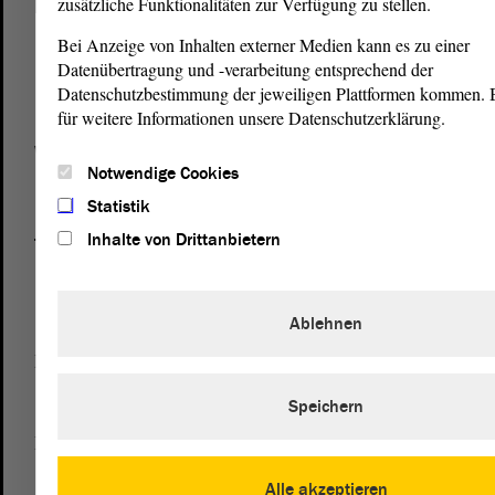
zusätzliche Funktionalitäten zur Verfügung zu stellen.
Postanschrift
von Sachsen-Anhalt
Landtag
Bei Anzeige von Inhalten externer Medien kann es zu einer
Domplatz 6–9
Datenübertragung und -verarbeitung entsprechend der
39104 Magdeburg
Datenschutzbestimmung der jeweiligen Plattformen kommen. Bi
für weitere Informationen unsere Datenschutzerklärung.
Wegbeschreibung
Notwendige Cookies
Auf Google Maps
Statistik
Inhalte von Drittanbietern
Telefon und Fax
Zentrale:
0391 / 560 - 0
Fax:
0391 / 560 - 1123
Ablehnen
Presse- und Öffentlichkeitsarbeit
0391 / 560 - 0
Speichern
Besucherdienst
0391 / 560 - 0
Alle akzeptieren