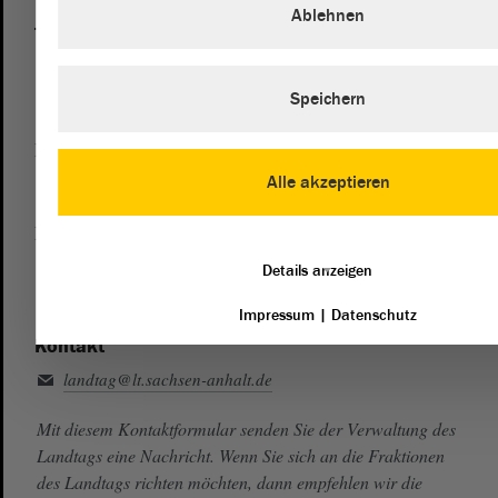
Ablehnen
Telefon und Fax
Zentrale:
0391 / 560 - 0
Fax:
0391 / 560 - 1123
Speichern
Presse- und Öffentlichkeitsarbeit
0391 / 560 - 0
Alle akzeptieren
Besucherdienst
0391 / 560 - 0
Details anzeigen
Impressum
|
Datenschutz
Kontakt
landtag@lt.sachsen-anhalt.de
Mit diesem Kontaktformular senden Sie der Verwaltung des
Landtags eine Nachricht. Wenn Sie sich an die Fraktionen
des Landtags richten möchten, dann empfehlen wir die