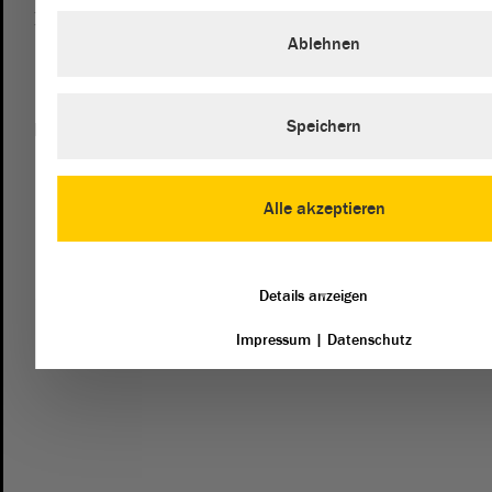
Besucherdienst
Ablehnen
0391 / 560 - 0
Speichern
Kontakt
landtag@lt.sachsen-anhalt.de
Alle akzeptieren
Mit diesem Kontaktformular senden Sie der Verwaltung des
Landtags eine Nachricht. Wenn Sie sich an die Fraktionen
des Landtags richten möchten, dann empfehlen wir die
direkte Kontaktaufnahme mit den Fraktionen.
Details anzeigen
Impressum
|
Datenschutz
zum Kontaktformular