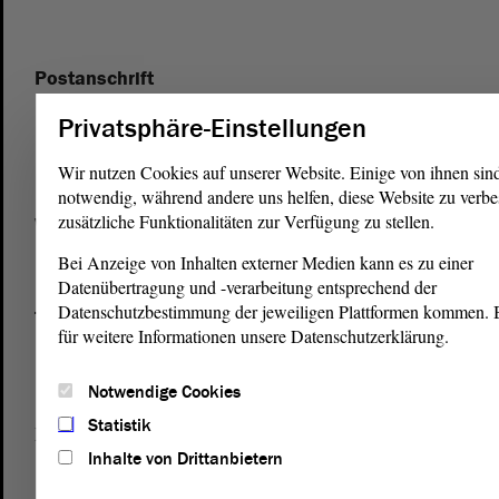
Postanschrift
von Sachsen-Anhalt
Landtag
Privatsphäre-Einstellungen
Domplatz 6–9
39104 Magdeburg
Wir nutzen Cookies auf unserer Website. Einige von ihnen sin
notwendig, während andere uns helfen, diese Website zu verbe
zusätzliche Funktionalitäten zur Verfügung zu stellen.
Wegbeschreibung
Auf Google Maps
Bei Anzeige von Inhalten externer Medien kann es zu einer
Datenübertragung und -verarbeitung entsprechend der
Datenschutzbestimmung der jeweiligen Plattformen kommen. Bi
Telefon und Fax
für weitere Informationen unsere Datenschutzerklärung.
Zentrale:
0391 / 560 - 0
Fax:
0391 / 560 - 1123
Notwendige Cookies
Statistik
Presse- und Öffentlichkeitsarbeit
Inhalte von Drittanbietern
0391 / 560 - 0