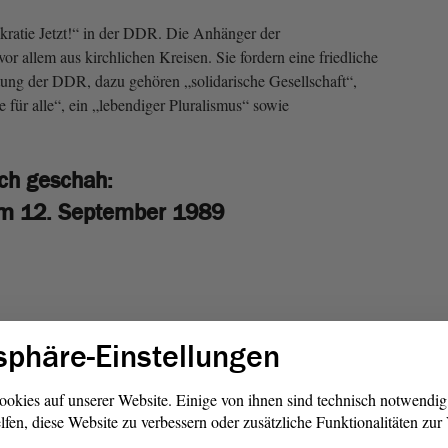
atie Jetzt!“ in der DDR. Die Anhänger der
 allem aus kirchlichen Kreisen. Sie fordern eine friedliche
ung der DDR, dazu gehören „solidarische Gesellschaft“,
für alle“, ein „lebendiger Pluralismus“ sowie
ch geschah:
om 12. September 1989
sphäre-Einstellungen
ookies auf unserer Website. Einige von ihnen sind technisch notwendi
lfen, diese Website zu verbessern oder zusätzliche Funktionalitäten zu