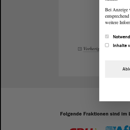
Bei Anzeige v
entsprechend 
weitere Infor
Notwend
Inhalte 
Vorheriger Eintrag
–
Abl
Folgende Fraktionen sind im 