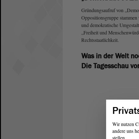
Gründungsaufruf von „Demokr
Oppositionsgruppe stammen vor
und demokratische Umgestalt
„Freiheit und Menschenwürde 
Rechtsstaatlichkeit.
Was in der Welt no
Die Tagesschau v
Privat
Wir nutzen C
andere uns he
stellen.