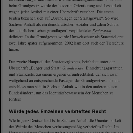
beim Grundgesetz wurde der besseren Orientierung und Lesbarkeit
wegen jeder Artikel mit einer Überschrift versehen. Die ersten
beiden beziehen sich auf „Grundlagen der Staatsgewalt“. So wird
Sachsen-Anhalt als ein demokratischer, sozialer und „dem Schutz
der natürlichen Lebensgrundlagen“ verpflichteter
Rechtsstaat
definiert. In das Grundgesetz wurde Umweltschutz als Staatsziel erst
zwei Jahre später aufgenommen, 2002 kam dort auch der Tierschutz
hinzu.
Der zweite Hauptteil der
Landesverfassung
beinhaltet unter der
Überschrift „Bürger und Staat“
Grundrechte
, Einrichtungsgarantien
und Staatsziele. Zu einem eigenen Grundrechtsteil, der sich zwar
weitgehend an entsprechende Passagen des Grundgesetzes anlehnt,
entschloss man sich in Sachsen-Anhalt wie in den anderen neuen
Bundesländern, um das Identitätsbewusstsein der Menschen zu
fördern.
Würde jedes Einzelnen verbrieftes Recht
Wie in ganz Deutschland ist in Sachsen-Anhalt die Unantastbarkeit
der Würde des Menschen verfassungsmäßig verbrieftes Recht. Im
Unterschied zum Grundgesetz hat hier jedermann aber nicht nur das