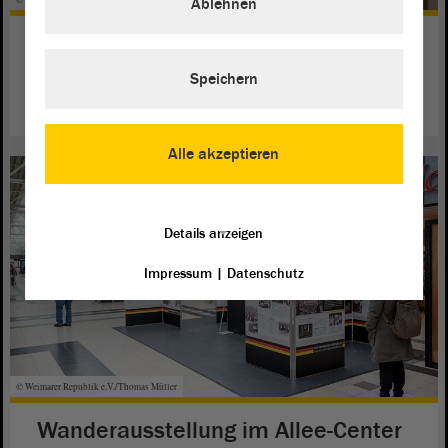
Ablehnen
Geschichtlicher Abriss zum
Reichsbanner
Speichern
weiterlesen
Alle akzeptieren
Details anzeigen
Impressum
|
Datenschutz
© Weimarer Republik e.V./Thomas Müller
Wanderausstellung im Allee-Center