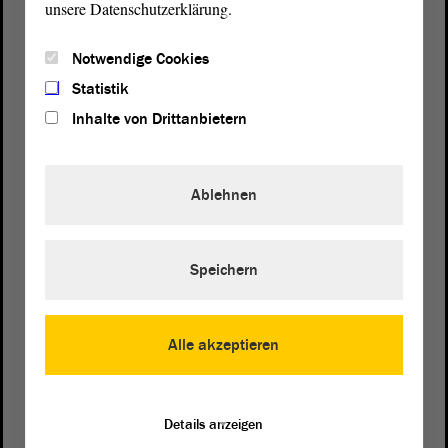
unsere Datenschutzerklärung.
Notwendige Cookies
Statistik
Inhalte von Drittanbietern
Ablehnen
Speichern
Postanschrift
von Sachsen-Anhalt
Landtag
Alle akzeptieren
Domplatz 6–9
39104 Magdeburg
Details anzeigen
Wegbeschreibung