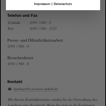
Auf Google Maps
Impressum
|
Datenschutz
Telefon und Fax
Zentrale:
0391 / 560 - 0
Fax:
0391 / 560 - 1123
Presse- und Öffentlichkeitsarbeit
0391 / 560 - 0
Besucherdienst
0391 / 560 - 0
Kontakt
landtag@lt.sachsen-anhalt.de
Mit diesem Kontaktformular senden Sie der Verwaltung des
Landtags eine Nachricht. Wenn Sie sich an die Fraktionen