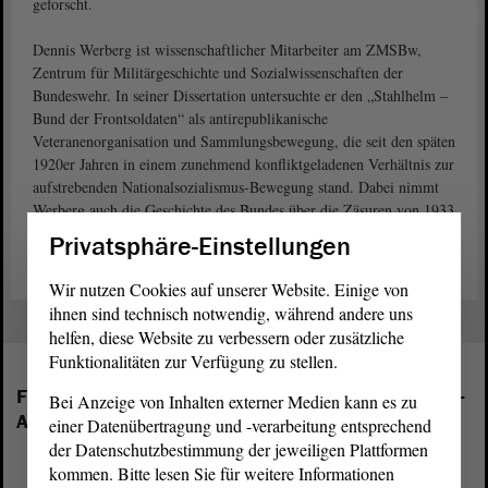
geforscht.
Dennis Werberg ist wissenschaftlicher Mitarbeiter am ZMSBw,
Zentrum für Militärgeschichte und Sozialwissenschaften der
Bundeswehr. In seiner Dissertation untersuchte er den „Stahlhelm –
Bund der Frontsoldaten“ als antirepublikanische
Veteranenorganisation und Sammlungsbewegung, die seit den späten
1920er Jahren in einem zunehmend konfliktgeladenen Verhältnis zur
aufstrebenden Nationalsozialismus-Bewegung stand. Dabei nimmt
Werberg auch die Geschichte des Bundes über die Zäsuren von 1933
und 1945 hinaus in den Blick.
Privatsphäre-Einstellungen
Wir nutzen Cookies auf unserer Website. Einige von
ihnen sind technisch notwendig, während andere uns
helfen, diese Website zu verbessern oder zusätzliche
Funktionalitäten zur Verfügung zu stellen.
Folgende Fraktionen sind im Landtag von Sachsen-
Bei Anzeige von Inhalten externer Medien kann es zu
Anhalt vertreten:
einer Datenübertragung und -verarbeitung entsprechend
der Datenschutzbestimmung der jeweiligen Plattformen
kommen. Bitte lesen Sie für weitere Informationen