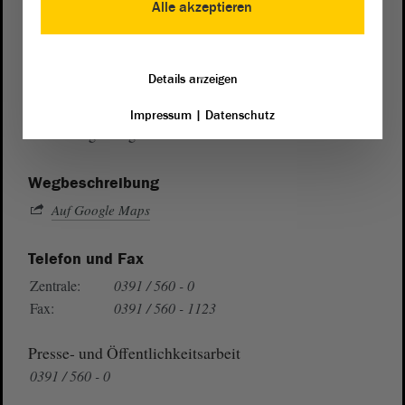
Alle akzeptieren
Postanschrift
Details anzeigen
von Sachsen-Anhalt
Landtag
Domplatz 6–9
Impressum
|
Datenschutz
39104 Magdeburg
Wegbeschreibung
Auf Google Maps
Telefon und Fax
Zentrale:
0391 / 560 - 0
Fax:
0391 / 560 - 1123
Presse- und Öffentlichkeitsarbeit
0391 / 560 - 0