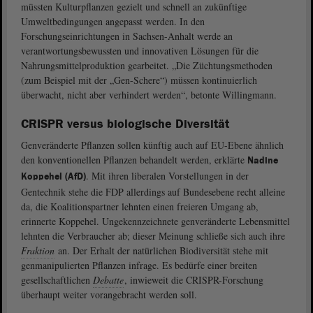
müssten Kulturpflanzen gezielt und schnell an zukünftige
Umweltbedingungen angepasst werden. In den
Forschungseinrichtungen in Sachsen-Anhalt werde an
verantwortungsbewussten und innovativen Lösungen für die
Nahrungsmittelproduktion gearbeitet. „Die Züchtungsmethoden
(zum Beispiel mit der „Gen-Schere“) müssen kontinuierlich
überwacht, nicht aber verhindert werden“, betonte Willingmann.
CRISPR versus biologische Diversität
Genveränderte Pflanzen sollen künftig auch auf EU-Ebene ähnlich
den konventionellen Pflanzen behandelt werden, erklärte
Nadine
. Mit ihren liberalen Vorstellungen in der
Koppehel (AfD)
Gentechnik stehe die FDP allerdings auf Bundesebene recht alleine
da, die Koalitionspartner lehnten einen freieren Umgang ab,
erinnerte Koppehel. Ungekennzeichnete genveränderte Lebensmittel
lehnten die Verbraucher ab; dieser Meinung schließe sich auch ihre
Fraktion
an. Der Erhalt der natürlichen Biodiversität stehe mit
genmanipulierten Pflanzen infrage. Es bedürfe einer breiten
gesellschaftlichen
Debatte
, inwieweit die CRISPR-Forschung
überhaupt weiter vorangebracht werden soll.