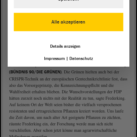
gentechnischen Eingriffs ankomme. Mithilfe der Gen-Schere
würden Pflanzen geschaffen, die am Ende gar nicht mehr als
gentechnisch verändert zu erkennen wären, weil sie auch auf
Alle akzeptieren
natürlichem Wege hätten entstehen können. Bleibe die
Kennzeichnungspflicht bestehen, hätten Hersteller und Verbraucher
nach wie vor eine Wahlfreiheit.
Details anzeigen
„Uns läuft die Zeit davon“
Die FDP spreche von „grüner Biotechnologie“, um nicht von
Impressum
|
Datenschutz
„Gentechnik“ sprechen zu müssen, monierte
Dorothea Frederking
. Die Grünen hielten auch bei der
(BÜNDNIS 90/DIE GRÜNEN)
CRISPR-Technik an der europäischen Gentechnikrichtlinie fest, dass
also das Vorsorgeprinzip, die Kennzeichnungspflicht und die
Wahlfreiheit erhalten blieben. Die Wunschvorstellungen der FDP
hätten zurzeit noch nichts mit der Realität zu tun, sagte Frederking.
Auf keinem Ort der Welt seien bisher die vielfach versprochenen
resistenten und ertragreicheren Pflanzen kreiert worden. Uns laufe
die Zeit davon, um nach alter Art geeignete Pflanzen zu züchten,
räumte Frederking ein, der Forschung werde man sich nicht
verschließen. Aber schon jetzt könne man agrarwirtschaftliche
Maßnahmen ergreifen.