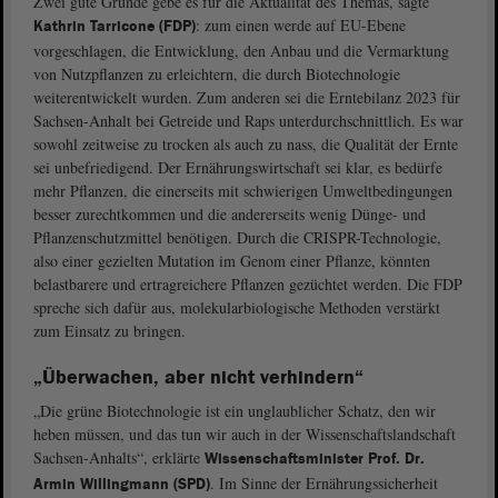
Zwei gute Gründe gebe es für die Aktualität des Themas, sagte
: zum einen werde auf EU-Ebene
Kathrin Tarricone (FDP)
vorgeschlagen, die Entwicklung, den Anbau und die Vermarktung
von Nutzpflanzen zu erleichtern, die durch Biotechnologie
weiterentwickelt wurden. Zum anderen sei die Erntebilanz 2023 für
Sachsen-Anhalt bei Getreide und Raps unterdurchschnittlich. Es war
sowohl zeitweise zu trocken als auch zu nass, die Qualität der Ernte
sei unbefriedigend. Der Ernährungswirtschaft sei klar, es bedürfe
mehr Pflanzen, die einerseits mit schwierigen Umweltbedingungen
besser zurechtkommen und die andererseits wenig Dünge- und
Pflanzenschutzmittel benötigen. Durch die CRISPR-Technologie,
also einer gezielten Mutation im Genom einer Pflanze, könnten
belastbarere und ertragreichere Pflanzen gezüchtet werden. Die FDP
spreche sich dafür aus, molekularbiologische Methoden verstärkt
zum Einsatz zu bringen.
„Überwachen, aber nicht verhindern“
„Die grüne Biotechnologie ist ein unglaublicher Schatz, den wir
heben müssen, und das tun wir auch in der Wissenschaftslandschaft
Sachsen-Anhalts“, erklärte
Wissenschaftsminister Prof. Dr.
. Im Sinne der Ernährungssicherheit
Armin Willingmann (SPD)