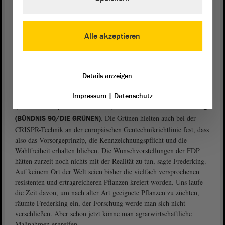
gentechnischen Eingriffs ankomme. Mithilfe der Gen-Schere
würden Pflanzen geschaffen, die am Ende gar nicht mehr als
gentechnisch verändert zu erkennen wären, weil sie auch auf
Alle akzeptieren
natürlichem Wege hätten entstehen können. Bleibe die
Kennzeichnungspflicht bestehen, hätten Hersteller und Verbraucher
nach wie vor eine Wahlfreiheit.
Details anzeigen
„Uns läuft die Zeit davon“
Die FDP spreche von „grüner Biotechnologie“, um nicht von
Impressum
|
Datenschutz
„Gentechnik“ sprechen zu müssen, monierte
Dorothea Frederking
. Die Grünen hielten auch bei der
(BÜNDNIS 90/DIE GRÜNEN)
CRISPR-Technik an der europäischen Gentechnikrichtlinie fest, dass
also das Vorsorgeprinzip, die Kennzeichnungspflicht und die
Wahlfreiheit erhalten blieben. Die Wunschvorstellungen der FDP
hätten zurzeit noch nichts mit der Realität zu tun, sagte Frederking.
Auf keinem Ort der Welt seien bisher die vielfach versprochenen
resistenten und ertragreicheren Pflanzen kreiert worden. Uns laufe
die Zeit davon, um nach alter Art geeignete Pflanzen zu züchten,
räumte Frederking ein, der Forschung werde man sich nicht
verschließen. Aber schon jetzt könne man agrarwirtschaftliche
Maßnahmen ergreifen.