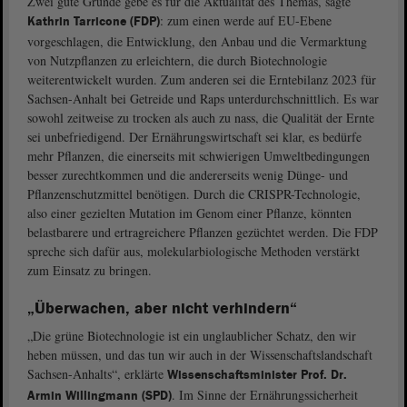
Zwei gute Gründe gebe es für die Aktualität des Themas, sagte
: zum einen werde auf EU-Ebene
Kathrin Tarricone (FDP)
vorgeschlagen, die Entwicklung, den Anbau und die Vermarktung
von Nutzpflanzen zu erleichtern, die durch Biotechnologie
weiterentwickelt wurden. Zum anderen sei die Erntebilanz 2023 für
Sachsen-Anhalt bei Getreide und Raps unterdurchschnittlich. Es war
sowohl zeitweise zu trocken als auch zu nass, die Qualität der Ernte
sei unbefriedigend. Der Ernährungswirtschaft sei klar, es bedürfe
mehr Pflanzen, die einerseits mit schwierigen Umweltbedingungen
besser zurechtkommen und die andererseits wenig Dünge- und
Pflanzenschutzmittel benötigen. Durch die CRISPR-Technologie,
also einer gezielten Mutation im Genom einer Pflanze, könnten
belastbarere und ertragreichere Pflanzen gezüchtet werden. Die FDP
spreche sich dafür aus, molekularbiologische Methoden verstärkt
zum Einsatz zu bringen.
„Überwachen, aber nicht verhindern“
„Die grüne Biotechnologie ist ein unglaublicher Schatz, den wir
heben müssen, und das tun wir auch in der Wissenschaftslandschaft
Sachsen-Anhalts“, erklärte
Wissenschaftsminister Prof. Dr.
. Im Sinne der Ernährungssicherheit
Armin Willingmann (SPD)