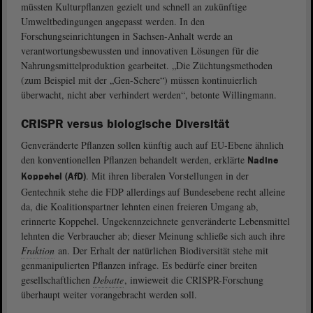
müssten Kulturpflanzen gezielt und schnell an zukünftige
Umweltbedingungen angepasst werden. In den
Forschungseinrichtungen in Sachsen-Anhalt werde an
verantwortungsbewussten und innovativen Lösungen für die
Nahrungsmittelproduktion gearbeitet. „Die Züchtungsmethoden
(zum Beispiel mit der „Gen-Schere“) müssen kontinuierlich
überwacht, nicht aber verhindert werden“, betonte Willingmann.
CRISPR versus biologische Diversität
Genveränderte Pflanzen sollen künftig auch auf EU-Ebene ähnlich
den konventionellen Pflanzen behandelt werden, erklärte
Nadine
. Mit ihren liberalen Vorstellungen in der
Koppehel (AfD)
Gentechnik stehe die FDP allerdings auf Bundesebene recht alleine
da, die Koalitionspartner lehnten einen freieren Umgang ab,
erinnerte Koppehel. Ungekennzeichnete genveränderte Lebensmittel
lehnten die Verbraucher ab; dieser Meinung schließe sich auch ihre
Fraktion
an. Der Erhalt der natürlichen Biodiversität stehe mit
genmanipulierten Pflanzen infrage. Es bedürfe einer breiten
gesellschaftlichen
Debatte
, inwieweit die CRISPR-Forschung
überhaupt weiter vorangebracht werden soll.