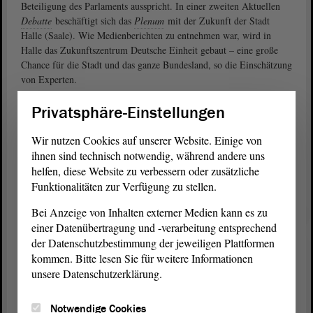
Beteiligung des Parlaments ausspricht. In einer zweiten Aktuellen
Debatte
beschäftigt sich das
Plenum
mit der Zukunft der Stadt
Halle (Saale). Wie Medienberichten zu entnehmen war, wird in
Halle das Zukunftszentrum Deutsche Einheit gebaut – eine große
Chance für die Stadt und das ganze Bundesland, so die Einschätzung
von Experten.
Daten zu den Sitzungen
Privatsphäre-Einstellungen
Die Sitzungen werden an den beiden Tagen wie gewohnt im
Wir nutzen Cookies auf unserer Website. Einige von
Livestream übertragen. Sie starten am Donnerstag und am Freitag
ihnen sind technisch notwendig, während andere uns
jeweils um 9.30 Uhr.
helfen, diese Website zu verbessern oder zusätzliche
Funktionalitäten zur Verfügung zu stellen.
Im Anschluss an die Sitzungen können alle Redebeiträge in unserem
gutsortierten Videoarchiv erstmals oder erneut angesehen werden.
Bei Anzeige von Inhalten externer Medien kann es zu
Hier finden Sie auch alle dazugehörigen Drucksachen den
einer Datenübertragung und -verarbeitung entsprechend
Tagesordnungspunkten zugewiesen.
der Datenschutzbestimmung der jeweiligen Plattformen
kommen. Bitte lesen Sie für weitere Informationen
Kommentierte Tagesordnung für die Februar-Sitzungen (PDF;
unsere Datenschutzerklärung.
130.72 KB)
Übersichtsseite für die Februar-Sitzungen
Notwendige Cookies