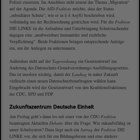
Polizei einsetzen. Im Anschluss steht erneut das Thema „Migration“
auf der Agenda. Die AfD-
Fraktion
möchte, dass der Status
„subsidiärer Schutz“, wie er in § 4 AsylG beschrieben wird,
vollständig aus der Rechtsordnung gestrichen wird. Für die
Fraktion
DIE LINKE ist die Aufnahme und Unterbringung Schutzsuchender
dagegen eine „unabweisbare humanitäre und rechtliche
Verpflichtung“. Beide Fraktionen bringen entsprechende Anträge
ein, um ihr Anliegen zu untermauern.
Außerdem steht auf der
Tagesordnung
ein Gesetzentwurf zur
Änderung des Datenschutz-Grundverordnungs-Ausfüllungsgesetzes.
Das ist insofern wichtig, damit der
Landtag
in naher Zukunft
vielleicht einen neuen Datenschutzbeauftragten wählen kann.
Eingebracht wird der Gesetzentwurf von den Koalitionsfraktionen
der CDU, SPD und FDP.
Zukunftszentrum Deutsche Einheit
Am Freitag geht’s dann los mit einer von der CDU-
Fraktion
beantragten Aktuellen
Debatte
über die Frage: Wie zukunftsfähig ist
unser Schulsystem? Dazu liegt auch ein
Antrag
der
Fraktion
DIE
LINKE vor, die sich für ein Bildungsforum und eine stärkere