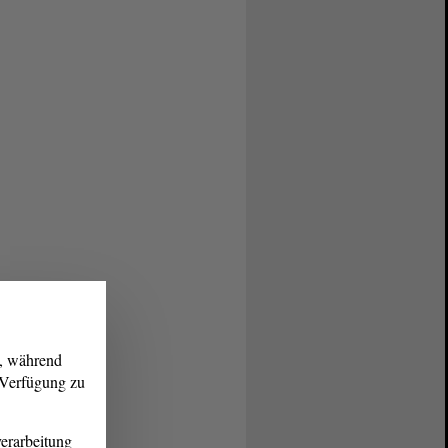
g, während
r Verfügung zu
erarbeitung