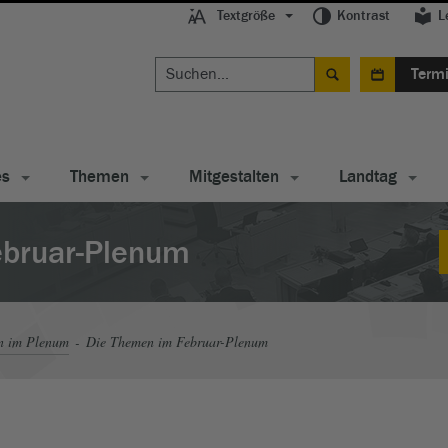
Textgröße
Kontrast
L
Term
es
Themen
Mitgestalten
Landtag
ebruar-Plenum
n im Plenum
Die Themen im Februar-Plenum