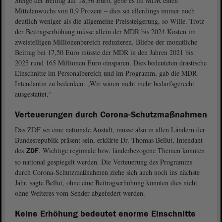
Steige der Beitrag auf 18,36 Euro, gebe es im MDR einen
Mittelanwuchs von 0,9 Prozent – dies sei allerdings immer noch
deutlich weniger als die allgemeine Preissteigerung, so Wille. Trotz
der Beitragserhöhung müsse allein der MDR bis 2024 Kosten im
zweistelligen Millionenbereich reduzieren. Bliebe der monatliche
Beitrag bei 17,50 Euro müsste der MDR in den Jahren 2021 bis
2025 rund 165 Millionen Euro einsparen. Dies bedeuteten drastische
Einschnitte im Personalbereich und im Programm, gab die MDR-
Intendantin zu bedenken: „Wir wären nicht mehr bedarfsgerecht
ausgestattet.“
Verteuerungen durch Corona-Schutzmaßnahmen
Das ZDF sei eine nationale Anstalt, müsse also in allen Ländern der
Bundesrepublik präsent sein, erklärte Dr. Thomas Bellut, Intendant
des
. Wichtige regionale bzw. länderbezogene Themen könnten
ZDF
so national gespiegelt werden. Die Verteuerung des Programms
durch Corona-Schutzmaßnahmen ziehe sich auch noch ins nächste
Jahr, sagte Bellut, ohne eine Beitragserhöhung könnten dies nicht
ohne Weiteres vom Sender abgefedert werden.
Keine Erhöhung bedeutet enorme Einschnitte