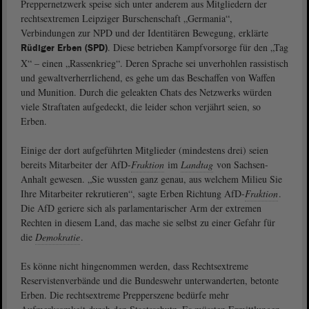
Preppernetzwerk speise sich unter anderem aus Mitgliedern der
rechtsextremen Leipziger Burschenschaft „Germania“,
Verbindungen zur NPD und der Identitären Bewegung, erklärte
. Diese betrieben Kampfvorsorge für den „Tag
Rüdiger Erben (SPD)
X“ – einen „Rassenkrieg“. Deren Sprache sei unverhohlen rassistisch
und gewaltverherrlichend, es gehe um das Beschaffen von Waffen
und Munition. Durch die geleakten Chats des Netzwerks würden
viele Straftaten aufgedeckt, die leider schon verjährt seien, so
Erben.
Einige der dort aufgeführten Mitglieder (mindestens drei) seien
bereits Mitarbeiter der AfD-
Fraktion
im
Landtag
von Sachsen-
Anhalt gewesen. „Sie wussten ganz genau, aus welchem Milieu Sie
Ihre Mitarbeiter rekrutieren“, sagte Erben Richtung AfD-
Fraktion
.
Die AfD geriere sich als parlamentarischer Arm der extremen
Rechten in diesem Land, das mache sie selbst zu einer Gefahr für
die
Demokratie
.
Es könne nicht hingenommen werden, dass Rechtsextreme
Reservistenverbände und die Bundeswehr unterwanderten, betonte
Erben. Die rechtsextreme Prepperszene bedürfe mehr