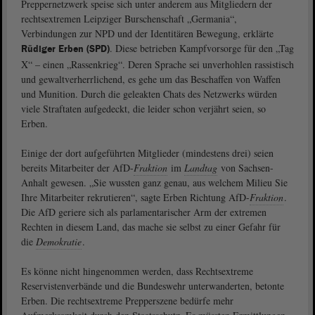
Preppernetzwerk speise sich unter anderem aus Mitgliedern der
rechtsextremen Leipziger Burschenschaft „Germania“,
Verbindungen zur NPD und der Identitären Bewegung, erklärte
. Diese betrieben Kampfvorsorge für den „Tag
Rüdiger Erben (SPD)
X“ – einen „Rassenkrieg“. Deren Sprache sei unverhohlen rassistisch
und gewaltverherrlichend, es gehe um das Beschaffen von Waffen
und Munition. Durch die geleakten Chats des Netzwerks würden
viele Straftaten aufgedeckt, die leider schon verjährt seien, so
Erben.
Einige der dort aufgeführten Mitglieder (mindestens drei) seien
bereits Mitarbeiter der AfD-
Fraktion
im
Landtag
von Sachsen-
Anhalt gewesen. „Sie wussten ganz genau, aus welchem Milieu Sie
Ihre Mitarbeiter rekrutieren“, sagte Erben Richtung AfD-
Fraktion
.
Die AfD geriere sich als parlamentarischer Arm der extremen
Rechten in diesem Land, das mache sie selbst zu einer Gefahr für
die
Demokratie
.
Es könne nicht hingenommen werden, dass Rechtsextreme
Reservistenverbände und die Bundeswehr unterwanderten, betonte
Erben. Die rechtsextreme Prepperszene bedürfe mehr