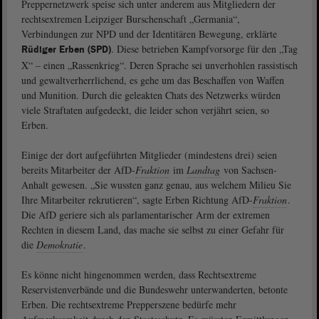
Preppernetzwerk speise sich unter anderem aus Mitgliedern der
rechtsextremen Leipziger Burschenschaft „Germania“,
Verbindungen zur NPD und der Identitären Bewegung, erklärte
. Diese betrieben Kampfvorsorge für den „Tag
Rüdiger Erben (SPD)
X“ – einen „Rassenkrieg“. Deren Sprache sei unverhohlen rassistisch
und gewaltverherrlichend, es gehe um das Beschaffen von Waffen
und Munition. Durch die geleakten Chats des Netzwerks würden
viele Straftaten aufgedeckt, die leider schon verjährt seien, so
Erben.
Einige der dort aufgeführten Mitglieder (mindestens drei) seien
bereits Mitarbeiter der AfD-
Fraktion
im
Landtag
von Sachsen-
Anhalt gewesen. „Sie wussten ganz genau, aus welchem Milieu Sie
Ihre Mitarbeiter rekrutieren“, sagte Erben Richtung AfD-
Fraktion
.
Die AfD geriere sich als parlamentarischer Arm der extremen
Rechten in diesem Land, das mache sie selbst zu einer Gefahr für
die
Demokratie
.
Es könne nicht hingenommen werden, dass Rechtsextreme
Reservistenverbände und die Bundeswehr unterwanderten, betonte
Erben. Die rechtsextreme Prepperszene bedürfe mehr