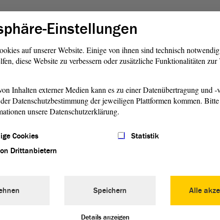
sphäre-Einstellungen
ungen des Stabes hat Landtagspräsidentin Brakebusch heute
mmenden Dienstag, den 17. März 2020, geplante
ahrestag der freien Volkskammerwahlen mit Bundespräsident
ookies auf unserer Website. Einige von ihnen sind technisch notwendi
nso wird der
Ältestenrat
auf seine für Anfang April
lfen, diese Website zu verbessern oder zusätzliche Funktionalitäten zu
den verzichten. Bereits am gestrigen 9. März sagte die
rantwortete Europakonferenz der Präsidentinnen und
on Inhalten externer Medien kann es zu einer Datenübertragung und -v
orinnen und Direktoren aller deutschen und österreichischen
der Datenschutzbestimmung der jeweiligen Plattformen kommen. Bitte 
 Südtirols und Ostbelgiens am 22./23. März 2020 in Brüssel
mationen unsere Datenschutzerklärung.
ige Cookies
Statistik
ird es bei dem Angebot für Besuchergruppen geben.
von Drittanbietern
 bzw. von Landtagssitzungen sind bis auf Weiteres nicht
kungen der Gremienarbeit des Landtages geplant.
ehnen
Speichern
Alle akze
 Sachsen-Anhalt reagiert auf Ausbreitung des Corona-
Details anzeigen