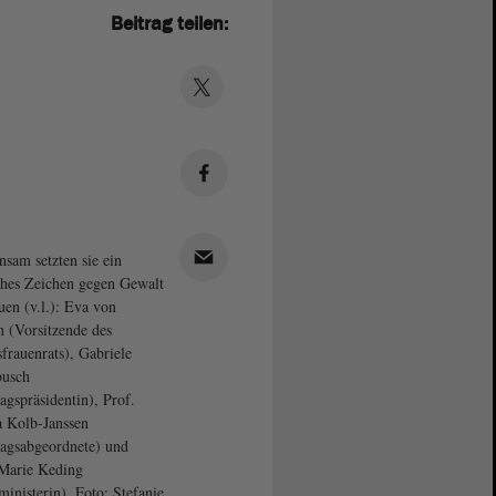
Beitrag teilen:
sam setzten sie ein
ches Zeichen gegen Gewalt
uen (v.l.): Eva von
 (Vorsitzende des
frauenrats), Gabriele
busch
agspräsidentin), Prof.
 Kolb-Janssen
agsabgeordnete) und
Marie Keding
ministerin). Foto: Stefanie