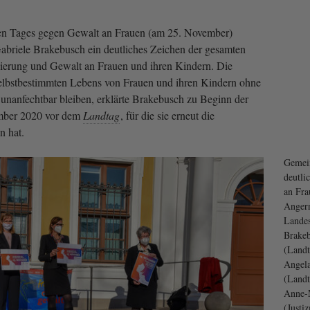
len Tages gegen Gewalt an Frauen (am 25. November)
Gabriele Brakebusch ein deutliches Zeichen der gesamten
nierung und Gewalt an Frauen und ihren Kindern. Die
 selbstbestimmten Lebens von Frauen und ihren Kindern ohne
unanfechtbar bleiben, erklärte Brakebusch zu Beginn der
mber 2020 vor dem
Landtag
, für die sie erneut die
n hat.
Gemein
deutli
an Fra
Angern
Landes
Brake
(Landt
Angela
(Landt
Anne-
(Justiz