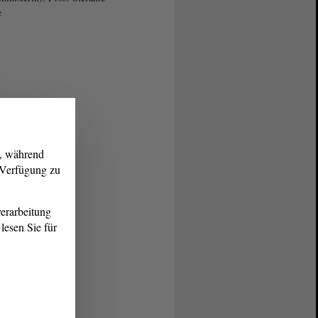
e
g, während
r Verfügung zu
erarbeitung
lesen Sie für