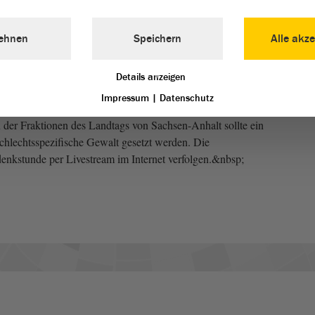
rzen“ zum Internationalen Tag gegen Gewalt an Frauen.
bolisch 117 Kerzen entzündet, um der Opfer zu gedenken.
ehnen
Speichern
Alle akze
andtag
von Sachsen-Anhalt wurde gemeinsam organisiert
ps: www.landesfrauenrat.de _blank extern>Landesfrauenrat
Details anzeigen
gspräsidentin Gabriele Brakebusch und der Ministerin für
Impressum
|
Datenschutz
Anne-Marie Keding. Gemeinsam mit den frauenpolitischen
der Fraktionen des Landtags von Sachsen-Anhalt sollte ein
chlechtsspezifische Gewalt gesetzt werden. Die
denkstunde per Livestream im Internet verfolgen.&nbsp;