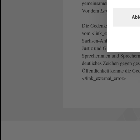
gemeinsamen Aktion „117 Ke
Vor dem
Landtag
wurden sym
Abl
Die Gedenkstunde vor dem
L
vom <link_external_error htt
Sachsen-Anhalt e. V., Landta
Justiz und Gleichstellung, 
Sprecherinnen und Sprechern 
deutliches Zeichen gegen ges
Öffentlichkeit konnte die Ge
</link_external_error>