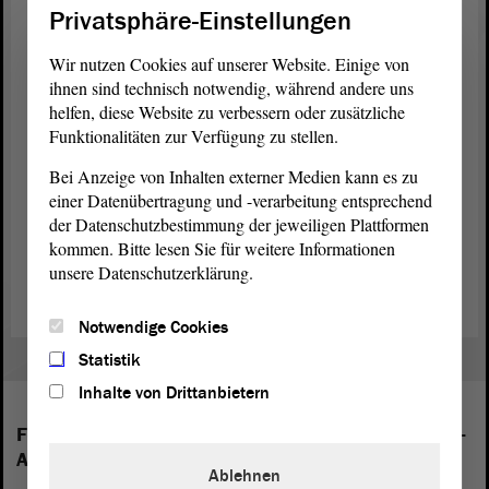
Privatsphäre-Einstellungen
entzündet, um der Opfer zu gedenken.
Wir nutzen Cookies auf unserer Website. Einige von
Die Gedenkstunde vor dem
Landtag
von Sachsen-Anhalt wurde
gemeinsam organisiert vom <link_external_error https:
ihnen sind technisch notwendig, während andere uns
www.landesfrauenrat.de _blank extern>Landesfrauenrat Sachsen-
helfen, diese Website zu verbessern oder zusätzliche
Anhalt e. V., Landtagspräsidentin Gabriele Brakebusch und der
Funktionalitäten zur Verfügung zu stellen.
Ministerin für Justiz und Gleichstellung, Anne-Marie Keding.
Bei Anzeige von Inhalten externer Medien kann es zu
Gemeinsam mit den frauenpolitischen Sprecherinnen und Sprechern
einer Datenübertragung und -verarbeitung entsprechend
der Fraktionen des Landtags von Sachsen-Anhalt sollte ein
der Datenschutzbestimmung der jeweiligen Plattformen
deutliches Zeichen gegen geschlechtsspezifische Gewalt gesetzt
werden. Die Öffentlichkeit konnte die Gedenkstunde per Livestream
kommen. Bitte lesen Sie für weitere Informationen
im Internet verfolgen.&nbsp;</link_external_error>
unsere Datenschutzerklärung.
Notwendige Cookies
Statistik
Inhalte von Drittanbietern
Folgende Fraktionen sind im Landtag von Sachsen-
Anhalt vertreten:
Ablehnen