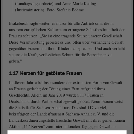
(Landtagsabgeordnete) und Anne-Marie Keding
(Justizministerin). Foto: Stefanie Böhme
Brakebusch sagte weiter, es müsse für alle Antrieb sein, die in
unserem europäischen Kulturraum errungene Selbstbestimmtheit der
Frau zu schützen. „Sie ist eine tragende Stütze unserer Gesellschaft.
Diese Verantwortung gebietet es uns, offen über vorhandene Gewalt
gegenüber Frauen und ihren Kindern zu sprechen. Und auch verleiht
sie uns die Kraft, verlässlichen Schutz für die Betroffenen zu
geben.“
117 Kerzen für getötete Frauen
In diesem Jahr wird insbesondere der extremsten Form von Gewalt
an Frauen gedacht; der Tötung einer Frau aufgrund ihres
Geschlechts. Allein im Jahr 2019 wurden 117 Frauen in
Deutschland durch Partnerschaftsgewalt getötet. Neun Frauen weist
die Statistik für Sachsen-Anhalt aus. Das sind 117 zu viel,
bekräftigten der Landesfrauenrat Sachsen-Anhalt e. V. und die
Landeskoordinierungsstelle häusliche Gewalt mit ihrer gemeinsamen
Aktion „117 Kerzen“ zum Internationalen Tag gegen Gewalt an
Frauen. Vor dem
Landtag
wurden symbolisch 117 Kerzen