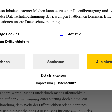
 anderem das Nachtragshaushaltsgesetz 2020/2021 und
igung in eine außerplanmäßige Ausgabe zur Bewältigung der
on Inhalten externer Medien kann es zu einer Datenübertragung und -v
unternehmen und Soloselbstständige.
der Datenschutzbestimmung der jeweiligen Plattformen kommen. Bitte 
mationen unsere Datenschutzerklärung.
on unter Mitgliedern festhalten
ige Cookies
Statistik
Sitzung sei ohne Probleme über die Bühne gegangen,
von Drittanbietern
NDNIS 90/DIE GRÜNEN), Vorsitzender des
h befinden wir uns wegen des Corona-Virus noch in einer
, sagte er und begrüßte nichtsdestotrotz die Tatsache, dass
ehnen
Speichern
Alle akze
 stattfinden könnten. „Es werden voraussichtlich verstärkt
itzungen berichten, Bürgerinnen und Bürger erwarten wir bei
lbst betreffen.“
Details anzeigen
Impressum
|
Datenschutz
sich an der „freien Diskussion“, die im
Ausschuss
unter den
ts ändern werde. Mehr Druck durch mehr Öffentlichkeit
ich auf der
Tagesordnung
einer Sitzung doch einmal ein
handlung dem Wohl der Öffentlichkeit oder einer/eines
n sich die Mehrheit des Ausschusses für eine
Beratung
des