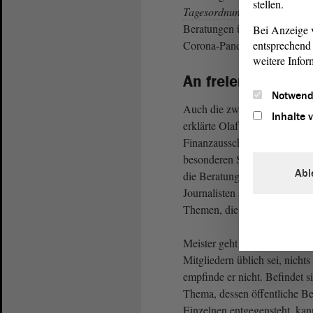
stellen.
Tagesordnung
standen unter
Beratungen über die Einwill
Bei Anzeige v
Corona-Pandemie für Kleinst
entsprechend 
weitere Infor
An freier Diskussi
Notwend
Auch die zweite öffentliche 
Inhalte 
erklärte Olaf Meister (BÜ
Finanzausschusses. „Natürlic
besonderen Sitzungssituation“
Abl
die Beratungen nun öffentlich
Journalisten aus einzelnen S
Themen, die sie unmittelbar se
Meister geht davon aus, dass 
Mitgliedern üblich sei, nich
empfinde er nicht. Befindet s
Thema, dessen öffentliche Be
Einzelnen entgegensteht, kan