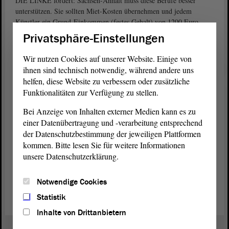
DIE LINKE fordert: Sachsen-Anhalt muss diese Berufe besser
unterstützen. Sie sollten Miet-Kosten übernehmen und jedem
Künstler ein Grund-Einkommen (festes Gehalt) von 1200 Euro
monatlich zahlen.
Privatsphäre-Einstellungen
hält die Corona-Maßnahmen für
Alexander Raue (AfD)
Wir nutzen Cookies auf unserer Website. Einige von
übertrieben. Bei anderen Grippe-Erkrankungen in den letzten Jahren
ihnen sind technisch notwendig, während andere uns
wurden beispielsweise auch keine Gaststätten geschlossen. Die
helfen, diese Website zu verbessern oder zusätzliche
Bundes-Regierung und die Landes-Regierung in Sachsen-Anhalt
Funktionalitäten zur Verfügung zu stellen.
verbreiten Panik bei den Menschen. Sie sorgen quasi selbst für die
Wirtschaftskrise.
Bei Anzeige von Inhalten externer Medien kann es zu
einer Datenübertragung und -verarbeitung entsprechend
Am Ende der
Debatte
haben die Abgeordneten noch nichts
der Datenschutzbestimmung der jeweiligen Plattformen
Konkretes entschieden. Über den
Antrag
der
Fraktion
DIE LINKE
kommen. Bitte lesen Sie für weitere Informationen
wollen sie in den Ausschüssen (Kultur und Wirtschaft) weiter
unsere Datenschutzerklärung.
beraten.
Notwendige Cookies
(Das ist ein Angebot in Einfacher Sprache).
Statistik
Inhalte von Drittanbietern