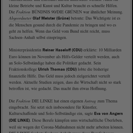
kleine Betriebe und Kunst und Kultur braucht es schnelle Hilfen.
Die
Fraktion
BÜNDNIS 90/DIE GRÜNEN war ähnlicher Meinung.
Abgeordneter
betonte: Das Wichtigste ist es
Olaf Meister (Grüne)
die Menschen gesund durch die Pandemie zu bringen und wo es
geht zu helfen. Wenn das Geld vom Bund nicht reicht, muss
Sachsen-Anhalt selbst einspringen.
Ministerpräsidentin
erklärte: 10 Milliarden
Reiner Haseloff (CDU)
Euro können im November als Hilfs-Gelder verteilt werden, auch
an Solo-Selbständige haben die Politiker gedacht. Sein
Fraktionskollege
lobte die bisherige
Ulrich Thomas (CDU)
finanzielle Hilfe. Das Geld muss jedoch zielgerichtet verteilt
werden. Aktuelle Studien zeigen, dass die Wirtschaft nicht so stark
betroffen ist, wie gedacht. Das macht ihm etwas Hoffnung.
Die
Fraktion
DIE LINKE hat einen eigenen
Antrag
zum Thema
eingebracht. Sie setzt sich insbesondere für Künstler,
Kulturschaffende und Solo-Selbständige ein, sagte
Eva von Angern
. Diese Berufe kämpfen ums wirtschaftliche Überleben,
(DIE LINKE)
weil sie wegen der Corona-Maßnahmen nicht mehr arbeiten können.