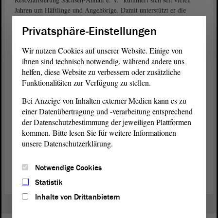
Jahren um Häftlinge und Angehörige. Damit unterstützt er die
Arbeit der Justiz-Vollzugs-Beamten. Wichtigstes Ziel: Wenn die
Privatsphäre-Einstellungen
Häftlinge entlassen werden, sollen sie keine neuen Straftaten
begehen. Der Verein wünscht sich, dass sein Angebot zukünftig
Wir nutzen Cookies auf unserer Website. Einige von
noch besser genutzt wird. <link_external_error
www.lkvr.de
ihnen sind technisch notwendig, während andere uns
_blank extern>Mehr über den Verein erfahren Sie hier</link>.
helfen, diese Website zu verbessern oder zusätzliche
Funktionalitäten zur Verfügung zu stellen.
Die Mitglieder des Ausschusses werten das Gespräch mit den
Gefängnis-Chefs aus. Danach entscheiden sie, was vielleicht zu
Bei Anzeige von Inhalten externer Medien kann es zu
ändern ist.
einer Datenübertragung und -verarbeitung entsprechend
der Datenschutzbestimmung der jeweiligen Plattformen
Wo es momentan Gefängnisse in Sachsen-Anhalt gibt und wie groß
kommen. Bitte lesen Sie für weitere Informationen
sie sind, erfahren Sie auf der
Internetseite des Justiz-
unsere Datenschutzerklärung.
Ministeriums
.
(Das ist ein Angebot in Einfacher Sprache.)
Notwendige Cookies
Statistik
Inhalte von Drittanbietern