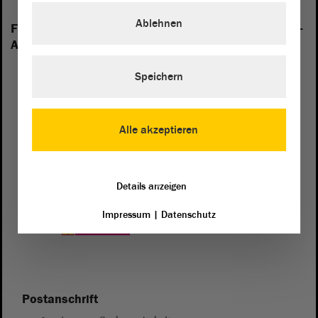
Ablehnen
Folgende Fraktionen sind im Landtag von Sachsen-
Anhalt vertreten:
Speichern
Alle akzeptieren
Details anzeigen
Impressum
|
Datenschutz
Postanschrift