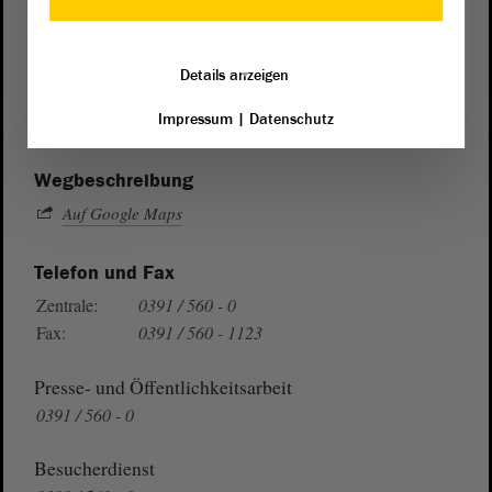
Postanschrift
von Sachsen-Anhalt
Landtag
Details anzeigen
Domplatz 6–9
Impressum
|
Datenschutz
39104 Magdeburg
Wegbeschreibung
Auf Google Maps
Telefon und Fax
Zentrale:
0391 / 560 - 0
Fax:
0391 / 560 - 1123
Presse- und Öffentlichkeitsarbeit
0391 / 560 - 0
Besucherdienst