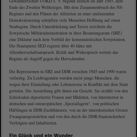
Gewaltherrschaft UOKD e. V. beginnt zeitlich im Jahr 1945, dem
Ende des Zweiten Weltkrieges. Mit dem Zusammenbruch des NS-
Regimes und den Plänen der Alliierten zu einer umfassenden
Demokratisierung schöpften viele Menschen Hoffnung auf einen
Neubeginn. Durch Unterdrückung und Terror errichtete die
Sowjetische Militäradministration in ihrer Besatzungszone (SBZ)
eine Diktatur nach dem Vorbild der kommunistischen Sowjetunion.
Die Staatspartei SED regierte über 40 Jahre mit
Alleinherrschaftsanspruch. Kritik und Widerspruch wertete das
Regime als Angriff gegen die Herrschenden.
Die Repressionen in SBZ und DDR zwischen 1945 und 1990 waren
vielseitig. Zu Leidtragenden wurden meist junge Menschen, die
wegen ihrer Einstellung oder Lebensweise in Konflikt mit dem Staat
gerieten. Die Ausstellung gibt ihnen ein Gesicht. Sie erzählt von den
Schicksalen deportierter Frauen und Mädchen, von Internierten in
deutschen und osteuropäischen „Speziallagern“, von politischen
Häftlingen in DDR-Zuchthäusern, von an der innerdeutschen Grenze
Zwangsausgesiedelten und von den durch die DDR-Staatssicherheit
Verfolgten und Inhaftierten.
Ein Glück und ein Wunder