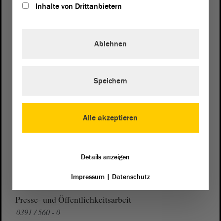
Inhalte von Drittanbietern
Postanschrift
Ablehnen
von Sachsen-Anhalt
Landtag
Domplatz 6–9
39104 Magdeburg
Speichern
Wegbeschreibung
Alle akzeptieren
Auf Google Maps
Telefon und Fax
Details anzeigen
Zentrale:
0391 / 560 - 0
Fax:
0391 / 560 - 1123
Impressum
|
Datenschutz
Presse- und Öffentlichkeitsarbeit
0391 / 560 - 0