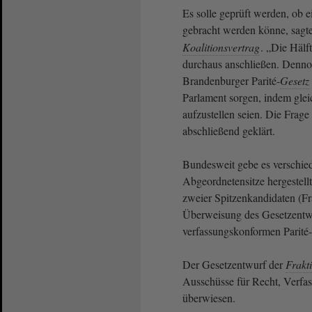
Es solle geprüft werden, ob e
gebracht werden könne, sagt
Koalitionsvertrag
. „Die Hälf
durchaus anschließen. Denno
Brandenburger Parité-
Gesetz
Parlament sorgen, indem glei
aufzustellen seien. Die Frage
abschließend geklärt.
Bundesweit gebe es verschied
Abgeordnetensitze hergestell
zweier Spitzenkandidaten (F
Überweisung des Gesetzentwu
verfassungskonformen Parité-
Der Gesetzentwurf der
Frakt
Ausschüsse für Recht, Verfas
überwiesen.