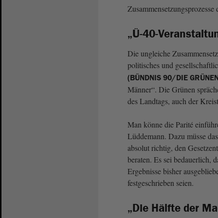
Zusammensetzungsprozesse de
„Ü-40-Veranstaltu
Die ungleiche Zusammensetzu
politisches und gesellschaftl
(BÜNDNIS 90/DIE GRÜNEN
Männer“. Die Grünen spräche
des Landtags, auch der Kreis
Man könne die Parité einführ
Lüddemann. Dazu müsse das G
absolut richtig, den Gesetze
beraten. Es sei bedauerlich,
Ergebnisse bisher ausgeblieb
festgeschrieben seien.
„Die Hälfte der M