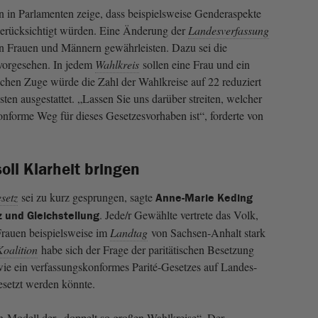
n in Parlamenten zeige, dass beispielsweise Genderaspekte
berücksichtigt würden. Eine Änderung der
Landesverfassung
von Frauen und Männern gewährleisten. Dazu sei die
vorgesehen. In jedem
Wahlkreis
sollen eine Frau und ein
chen Zuge würde die Zahl der Wahlkreise auf 22 reduziert
sten ausgestattet. „Lassen Sie uns darüber streiten, welcher
onforme Weg für dieses Gesetzesvorhaben ist“, forderte von
oll Klarheit bringen
setz
sei zu kurz gesprungen, sagte
Anne-Marie Keding
. Jede/r Gewählte vertrete das Volk,
iz und Gleichstellung
 Frauen beispielsweise im
Landtag
von Sachsen-Anhalt stark
Koalition
habe sich der Frage der paritätischen Besetzung
 ein verfassungskonformes Parité-Gesetzes auf Landes-
setzt werden könnte.
n-Modell der „doppelt so großen Wahlkreise“. Der