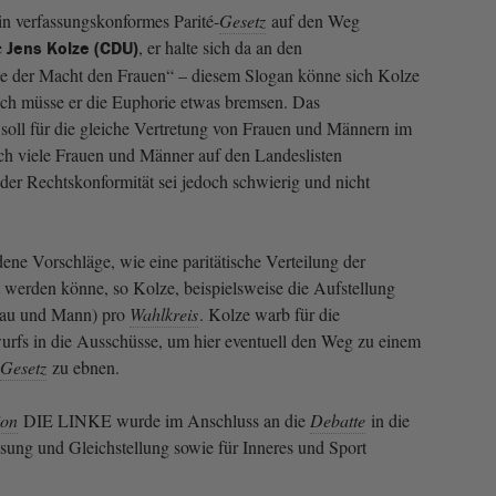
in verfassungskonformes Parité-
Gesetz
auf den Weg
e
, er halte sich da an den
Jens Kolze (CDU)
te der Macht den Frauen“ – diesem Slogan könne sich Kolze
ch müsse er die Euphorie etwas bremsen. Das
soll für die gleiche Vertretung von Frauen und Männern im
ch viele Frauen und Männer auf den Landeslisten
 der Rechtskonformität sei jedoch schwierig und nicht
ene Vorschläge, wie eine paritätische Verteilung der
t werden könne, so Kolze, beispielsweise die Aufstellung
rau und Mann) pro
Wahlkreis
. Kolze warb für die
rfs in die Ausschüsse, um hier eventuell den Weg zu einem
Gesetz
zu ebnen.
ion
DIE LINKE wurde im Anschluss an die
Debatte
in die
sung und Gleichstellung sowie für Inneres und Sport