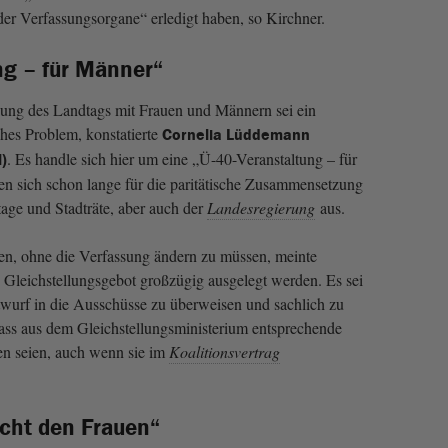
r Verfassungsorgane“ erledigt haben, so Kirchner.
ng – für Männer“
ng des Landtags mit Frauen und Männern sei ein
iches Problem, konstatierte
Cornelia Lüddemann
. Es handle sich hier um eine „Ü-40-Veranstaltung – für
)
n sich schon lange für die paritätische Zusammensetzung
tage und Stadträte, aber auch der
Landesregierung
aus.
en, ohne die Verfassung ändern zu müssen, meinte
leichstellungsgebot großzügig ausgelegt werden. Es sei
ntwurf in die Ausschüsse zu überweisen und sachlich zu
 dass aus dem Gleichstellungsministerium entsprechende
en seien, auch wenn sie im
Koalitionsvertrag
acht den Frauen“