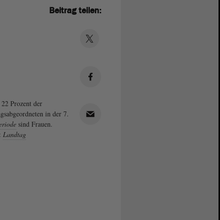
Beitrag teilen:
22 Prozent der
gsabgeordneten in der 7.
eriode
sind Frauen.
:
Landtag