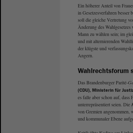
Ein höherer Anteil von Fraue
in Gesetzesverfahren besser 
soll die gleiche Vertretung 
Änderung des Wahlgesetzes 
Mann zu wählen sein; im glei
und mit alternierenden Wahlli
der klügste und verfassungsk
Angern.
Wahlrechtsforum s
Das Brandenburger Parité-
Ge
(CDU), Ministerin für Just
es falle aber schon auf, dass
unterrepräsentiert seien. Die
von Gremien angenommen, wie
und kommunaler Ebene aufge
Kritik übte Keding am Linke