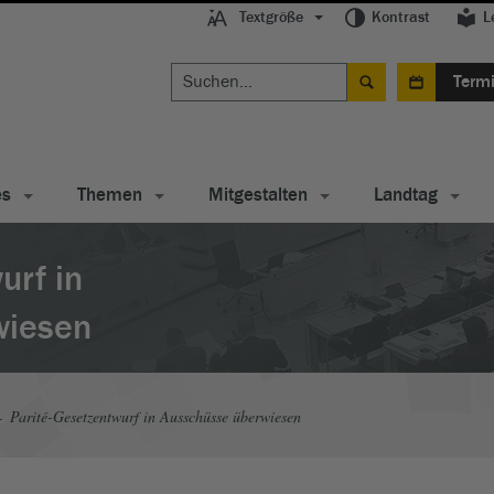
Textgröße
Kontrast
L
Term
es
Themen
Mitgestalten
Landtag
urf in
wiesen
Parité-Gesetzentwurf in Ausschüsse überwiesen