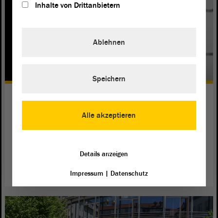
Inhalte von Drittanbietern
Ablehnen
Speichern
Wenn Flüchtlinge nicht bleiben
dürfen…
Alle akzeptieren
Die AfD-Fraktion möchte abgelehnte Flüchtlinge bis zur
Abschiebung in ganz normalen Gefängnissen unterbringen.
Details anzeigen
weiterlesen
Impressum
|
Datenschutz