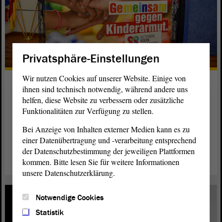
Privatsphäre-Einstellungen
Wir nutzen Cookies auf unserer Website. Einige von
Experten sprechen über
ihnen sind technisch notwendig, während andere uns
Kinderarmut
helfen, diese Website zu verbessern oder zusätzliche
Funktionalitäten zur Verfügung zu stellen.
In Magdeburg hat eine Konferenz gegen Kinderarmut
stattgefunden. Mit dabei war Landtagspräsidentin Gabriele
Bei Anzeige von Inhalten externer Medien kann es zu
einer Datenübertragung und -verarbeitung entsprechend
Brakebusch.
der Datenschutzbestimmung der jeweiligen Plattformen
weiterlesen
kommen. Bitte lesen Sie für weitere Informationen
unsere Datenschutzerklärung.
Notwendige Cookies
Statistik