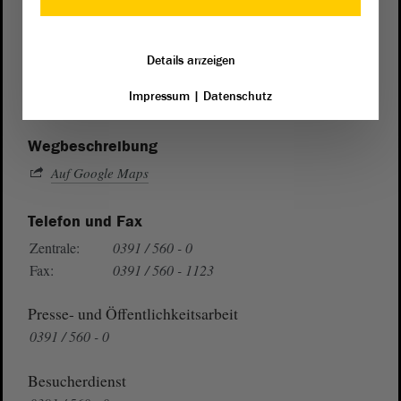
Postanschrift
von Sachsen-Anhalt
Landtag
Details anzeigen
Domplatz 6–9
39104 Magdeburg
Impressum
|
Datenschutz
Wegbeschreibung
Auf Google Maps
Telefon und Fax
Zentrale:
0391 / 560 - 0
Fax:
0391 / 560 - 1123
Presse- und Öffentlichkeitsarbeit
0391 / 560 - 0
Besucherdienst